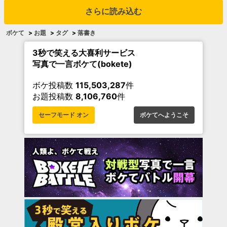
さらに読み込む
ボケて
>
お題
>
タグ
>
落書き
3秒で笑える大喜利サービス
写真で一言ボケて(bokete)
ボケ投稿数
115,503,287
件
お題投稿数
8,106,760
件
セーフモード オン
ボケてへようこそ