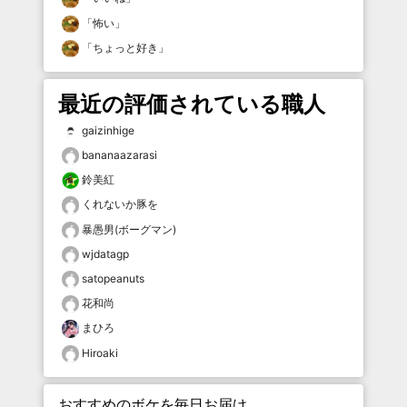
「
怖い
」
「
ちょっと好き
」
最近の評価されている職人
gaizinhige
bananaazarasi
鈴美紅
くれないか豚を
暴愚男(ボーグマン)
wjdatagp
satopeanuts
花和尚
まひろ
Hiroaki
おすすめのボケを毎日お届け