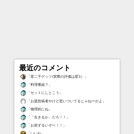
最近のコメント
「
星二千ゲッツ(実際の評価は星3）
」
「
料理番組？
」
「
セットにしとこう
」
「
お題投稿者やけど思いついてるじゃねーかよ
」
「
物理的にね
」
「
「生きるか」だろ！！
」
「
お前ずるいぞー！！
」
「
いいね
」