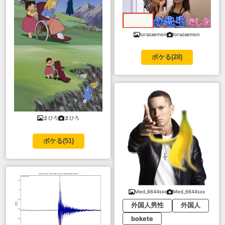
torazaemon
torazaemon
ボケる(
28
)
まひろ
まひろ
ボケる(
51
)
Med_6644sxx
Med_6644sxx
外国人男性
外国人
bokete