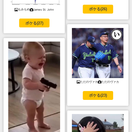
ボケる(
26
)
もみもめ
James St. John
ボケる(
27
)
ただのヴァカ
ただのヴァカ
ボケる(
23
)