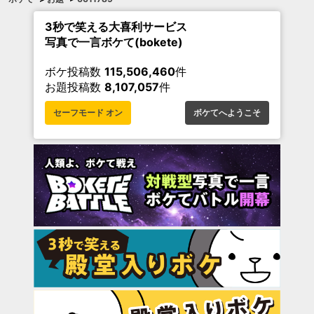
3秒で笑える大喜利サービス
写真で一言ボケて(bokete)
ボケ投稿数
115,506,460
件
お題投稿数
8,107,057
件
セーフモード オン
ボケてへようこそ