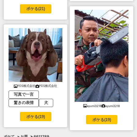
ボケる(
21
)
PDS株式会社
PDS株式会社
写真で一言
驚きの表情
犬
ayumi3218
ayumi3218
ボケる(
19
)
ボケる(
19
)
ボケて
>
お題
>
6611789