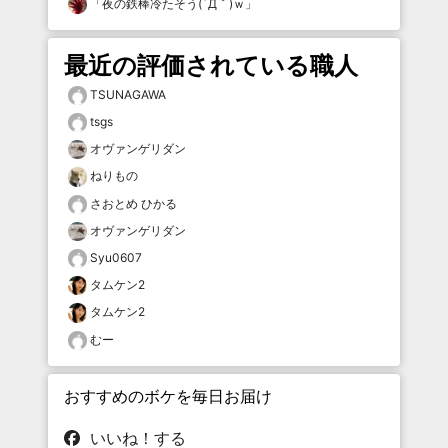
「
夜の鉄棒冷たそう(´Д｀)ｗ
」
最近の評価されている職人
TSUNAGAWA
tsgs
オヴァンゲリダン
ねりもの
さおとめ ひかる
オヴァンゲリダン
Syu0607
タムケン2
タムケン2
むー
おすすめのボケを毎日お届け
いいね！する