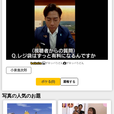
ゲロッパうどん
ゲロッパうどん
小泉進次郎
ボケる(
0
)
通報する
写真
の人気のお題