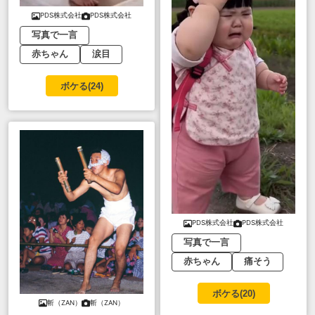
PDS株式会社
PDS株式会社
写真で一言
赤ちゃん
涙目
ボケる(
24
)
PDS株式会社
PDS株式会社
写真で一言
赤ちゃん
痛そう
ボケる(
20
)
斬（ZAN）
斬（ZAN）