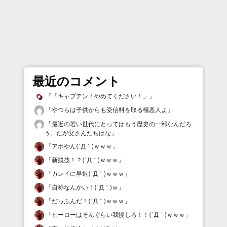
最近のコメント
「
「キャプテン！やめてください！」
」
「
やつらは子供からも受信料を取る極悪人よ
」
「
最近の若い世代にとってはもう歴史の一部なんだろ
う。だが父さんたちはな
」
「
アホやん(´Д｀)ｗｗｗ
」
「
新競技！？(´Д｀)ｗｗｗ
」
「
カレイに早退(´Д｀)ｗｗｗ
」
「
自称なんかい！(´Д｀)ｗ
」
「
だっふんだ！(´Д｀)ｗｗｗ
」
「
ヒーローはそんぐらい我慢しろ！！(´Д｀)ｗｗｗ
」