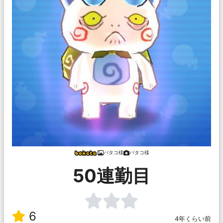
バタコ様
バタコ様
50連勤目
6
4年くらい前