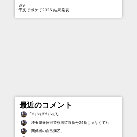
3/9
干支でボケて2026 結果発表
最近のコメント
「
ﾝｷﾁ!ﾝｷﾁ!ﾝｷﾁ!ﾝｷﾁ!
」
「
埼玉県春日部警察署留置番号24番じゃなくて?
」
「
関係者の自己満乙
」