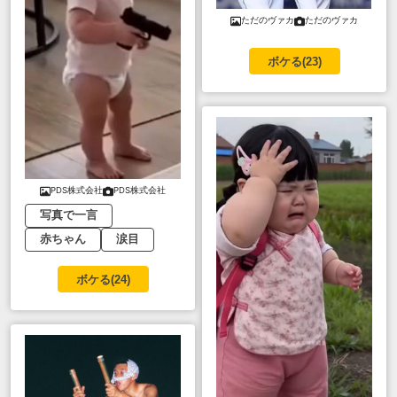
ただのヴァカ
ただのヴァカ
ボケる(
23
)
PDS株式会社
PDS株式会社
写真で一言
赤ちゃん
涙目
ボケる(
24
)