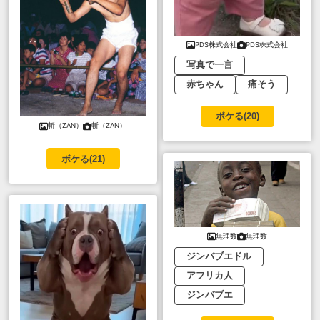
PDS株式会社
PDS株式会社
写真で一言
赤ちゃん
痛そう
ボケる(
20
)
斬（ZAN）
斬（ZAN）
ボケる(
21
)
無理数
無理数
ジンバブエドル
アフリカ人
ジンバブエ