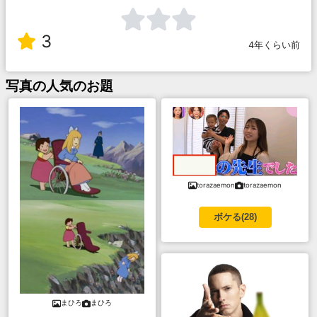
3
4年くらい前
写真
の人気のお題
torazaemon
torazaemon
ボケる(
28
)
まひろ
まひろ