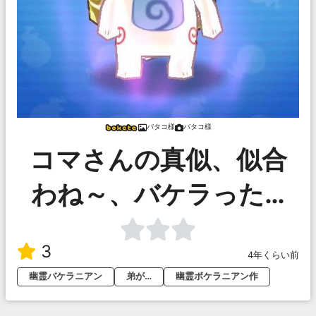
バタコ様
バタコ様
コマさんの真似、似合
わね～、バケラった…
3
4年くらい前
幽霊バケラニアン
弟が…
幽霊ボケラニアン作