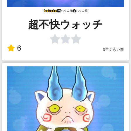
バタコ様
バタコ様
超不快ウォッチ
6
3年くらい前