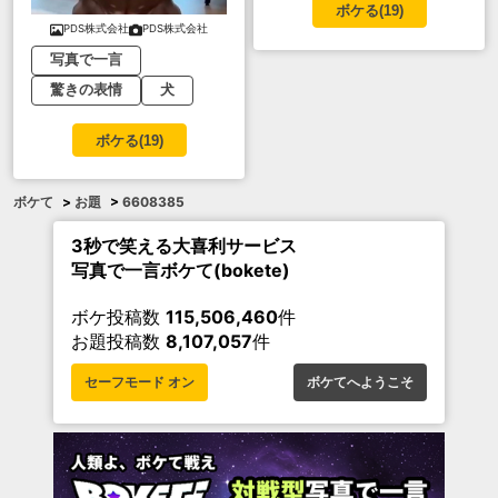
ボケる(
19
)
PDS株式会社
PDS株式会社
写真で一言
驚きの表情
犬
ボケる(
19
)
ボケて
>
お題
>
6608385
3秒で笑える大喜利サービス
写真で一言ボケて(bokete)
ボケ投稿数
115,506,460
件
お題投稿数
8,107,057
件
セーフモード オン
ボケてへようこそ