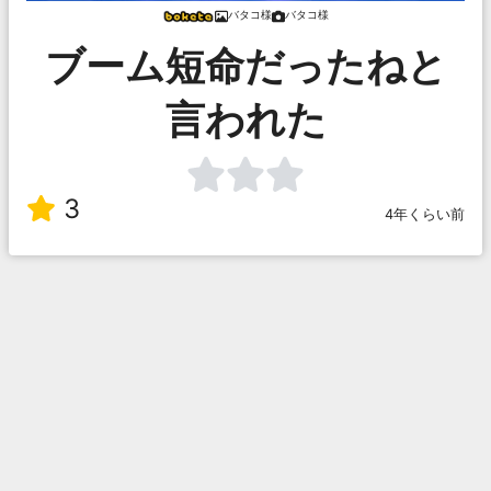
バタコ様
バタコ様
ブーム短命だったねと
言われた
3
4年くらい前