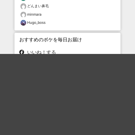
どんまい鼻毛
minmara
Hugo_boss
おすすめのボケを毎日お届け
いいね！する
フォローする
フォローする
Topに戻る
ボケを見る
まとめを見る
お題を探す
殿堂入り
最新人気まとめ
新着お題