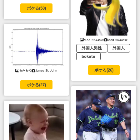
ボケる(
50
)
Med_6644sxx
Med_6644sxx
外国人男性
外国人
bokete
ボケる(
26
)
もみもめ
James St. John
ボケる(
27
)