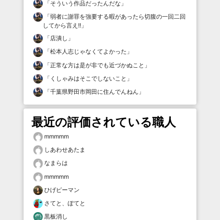
「
そういう作品だったんだな
」
「
弱者に謝罪を強要する暇があったら切腹の一回二回
してから言え!!
」
「
店潰し
」
「
松本人志じゃなくてよかった
」
「
正常な方は是が非でも近づかぬこと
」
「
くしゃみはそこでしないこと
」
「
千葉県野田市岡田に住んでんねん
」
最近の評価されている職人
mmmmm
しあわせあたま
なまらは
mmmmm
ひげピーマン
さてと、ぽてと
黒板消し