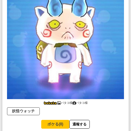
バタコ様
バタコ様
妖怪ウォッチ
ボケる(
8
)
通報する