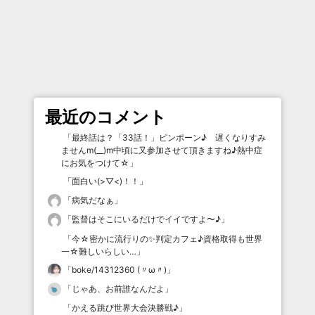
最近のコメント
「
最終話は？「33話！」ピンポーン♪ 遅くなりすみ
ませんm(__)m中頃に又参加させて頂きますね♪熱中症
にお気をつけて☆
」
「
面白い(>▽<)！！
」
「
病気だなぁ
」
「
監督はそこにいるだけでイイですよ〜♪
」
「
今☆密かに流行りの✨判定カフェ♪資格取得も世界
一☆難しいらしい…
」
「
boke/14312360 (〃ω〃)
」
「
じゃあ、お前誰なんだよ
」
「
かえる跳び世界大会決勝戦♪
」