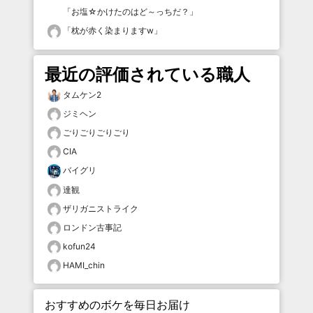
「
お塩☆かけたのはど～っちだ？
」
「
枕が赤く染まりますw
」
最近の評価されている職人
タムケン2
ジミヘン
ごりごりごりごり
CIA
バイグリ
達観
ザリガニストライク
ロンドン古事記
kofun24
HAMI_chin
おすすめのボケを毎日お届け