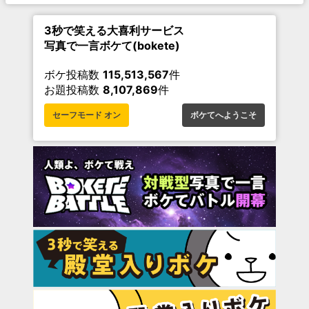
3秒で笑える大喜利サービス
写真で一言ボケて(bokete)
ボケ投稿数
115,513,567
件
お題投稿数
8,107,869
件
セーフモード オン
ボケてへようこそ