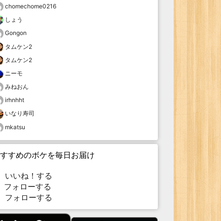
chomechome0216
しょう
Gongon
タムケン2
タムケン2
ニーモ
みねおん
irhnhht
いなり寿司
mkatsu
すすめのボケを毎日お届け
いいね！する
フォローする
フォローする