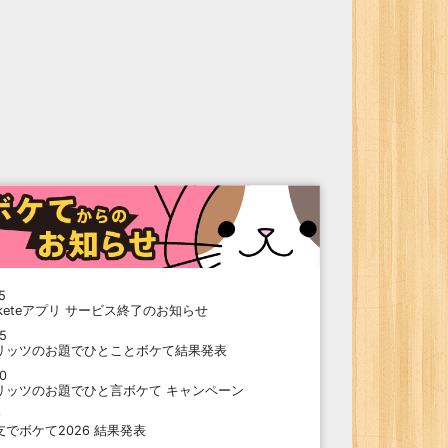
5
oketeアプリ サービス終了のお知らせ
15
リッツのお題でひとことボケて結果発表
10
リッツのお題でひと言ボケて キャンペーン
9
支でボケて2026 結果発表