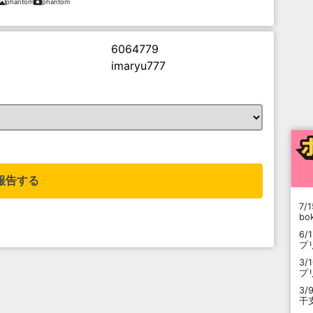
phantom
phantom
6064779
imaryu777
。
報告する
7/1
b
6/
プ
3/
プ
3/
干