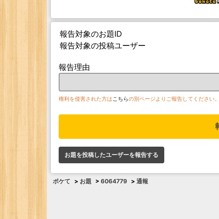
報告対象のお題ID
報告対象の投稿ユーザー
報告理由
権利を侵害された方は
こちら
の別ページよりご報告してください
お題を投稿したユーザーを報告する
ボケて
>
お題
>
6064779
>
通報