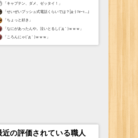
「
キャプテン、ダメ、ゼッタイ！
」
「
せいぜいプッシュ式電話くらいでは？|д･) ｿｫｰｯ…
」
「
ちょっと好き
」
「
なにがあったんや。泣いとるし(´д｀)ｗｗｗ
」
「
ころんにゃ(´д｀)ｗｗｗ
」
最近の評価されている職人