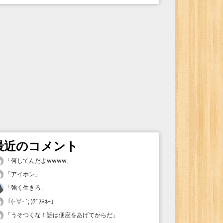
最近のコメント
「
何してんだよwwww
」
「
アイホン
」
「
強く生きろ
」
「
(-∀-`; )ﾃﾞｽﾖﾈｰ
」
「
うそつくな！話は便座をあげてからだ
」