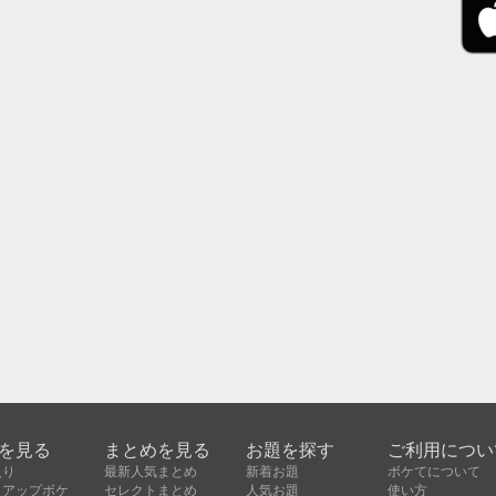
を見る
まとめを見る
お題を探す
ご利用につい
入り
最新人気まとめ
新着お題
ボケてについて
クアップボケ
セレクトまとめ
人気お題
使い方