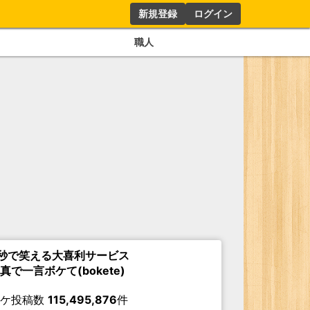
新規登録
ログイン
職人
秒で笑える大喜利サービス
真で一言ボケて(bokete)
ボケ投稿数
115,495,876
件