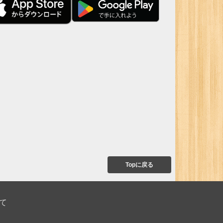
Topに戻る
て