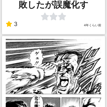
敗したが誤魔化す
3
4年くらい前