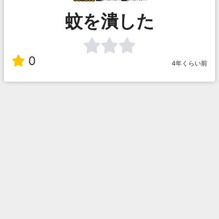
蚊を潰した
0
4年くらい前