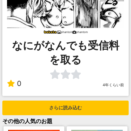
phantom
phantom
なにがなんでも受信料
を取る
0
4年くらい前
さらに読み込む
その他
の人気のお題