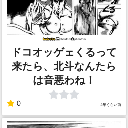
phantom
phantom
ドコオッゲェくるって
来たら、北斗なんたら
は音悪わね！
0
4年くらい前