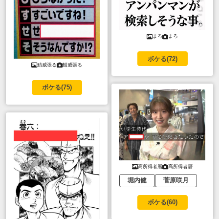
まろ
まろ
ボケる(
72
)
鯖威張る
鯖威張る
ボケる(
75
)
高所得者層
高所得者層
堀内健
菅原咲月
ボケる(
60
)