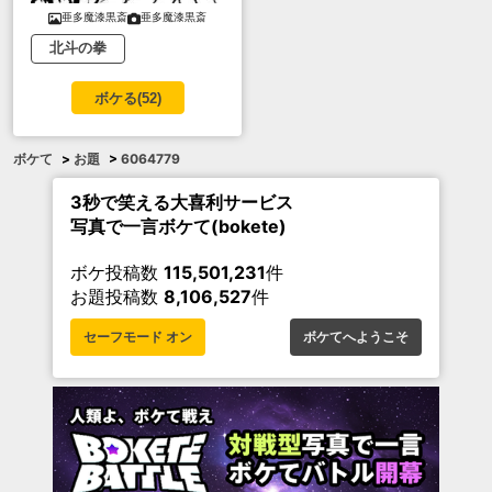
亜多魔漆黒斎
亜多魔漆黒斎
北斗の拳
ボケる(
52
)
ボケて
>
お題
>
6064779
3秒で笑える大喜利サービス
写真で一言ボケて(bokete)
ボケ投稿数
115,501,231
件
お題投稿数
8,106,527
件
セーフモード オン
ボケてへようこそ