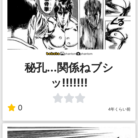
phantom
phantom
秘孔...関係ねブシ
ッ!!!!!!!
0
4年くらい前