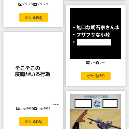
プリシラ
プリシラ
ボケる(
61
)
マー
マー
ボケる(
56
)
guga9652
guga9652
ボケる(
56
)