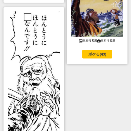
高所得者層
高所得者層
ボケる(
49
)