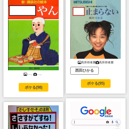
高所得者層
高所得者層
西田ひかる
....。
....。
ボケる(
95
)
ボケる(
98
)