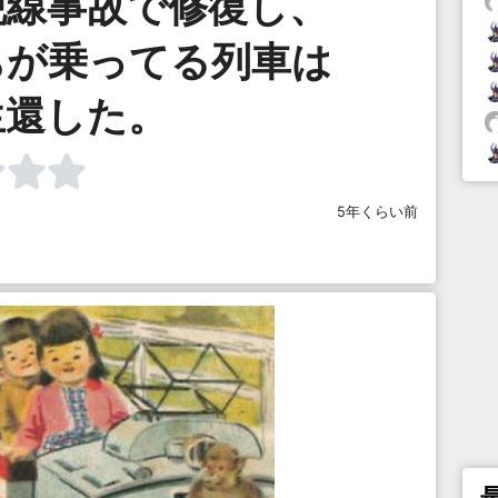
脱線事故で修復し、
ちが乗ってる列車は
生還した。
5年くらい前