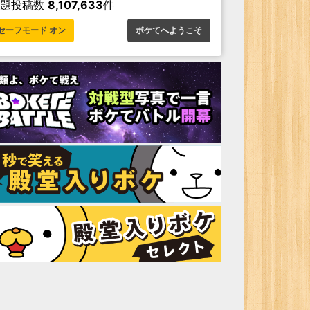
お題投稿数
8,107,633
件
セーフモード オン
ボケてへようこそ