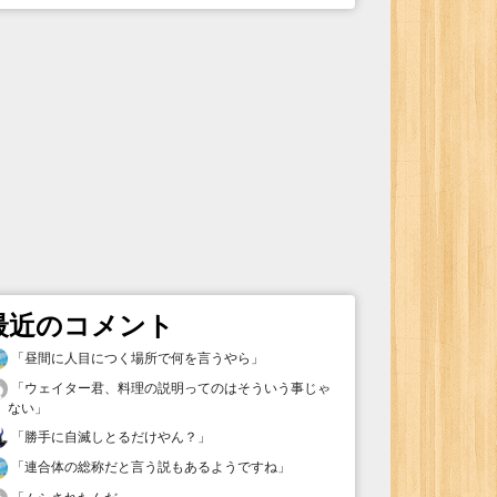
最近のコメント
「
昼間に人目につく場所で何を言うやら
」
「
ウェイター君、料理の説明ってのはそういう事じゃ
ない
」
「
勝手に自滅しとるだけやん？
」
「
連合体の総称だと言う説もあるようですね
」