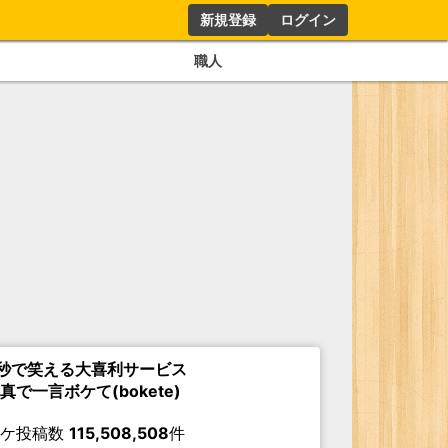
新規登録
ログイン
職人
秒で笑える大喜利サービス
真で一言ボケて(bokete)
ボケ投稿数
115,508,508
件