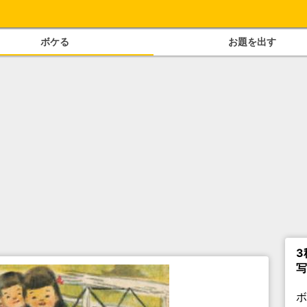
ボケる
お題を出す
3
写