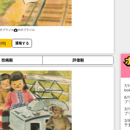
ボブラジル
ボボブラジル
(
49
)
通報する
投稿順
評価順
7/1
b
6/
プ
3/
プ
3/
干