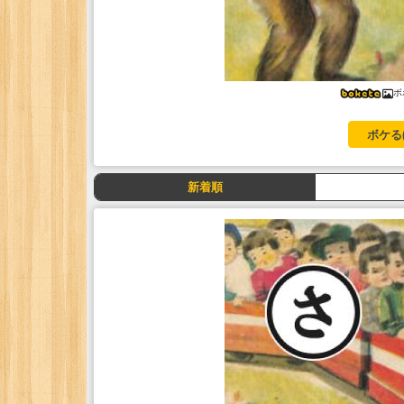
ボ
ボケる
新着順