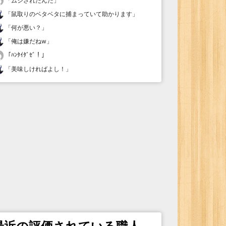
「
ムシされたんだ
」
「
鼠取りのベタベタに捕まっていて助かります
」
「
何が悪い？
」
「
俺は嫌だねw
」
「
ﾊﾝﾀｲﾀﾞｾﾞ！
」
「
美味しければよし！
」