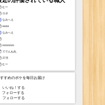
最近の評価されている職人
むー
ロボ
なみへえ
aaaa
なみへえ
mmmmm
ででんね丸
27月
むー
すすめのボケを毎日お届け
いいね！する
フォローする
フォローする