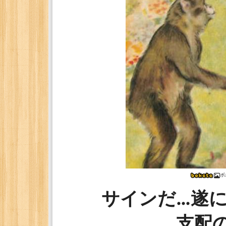
ボ
サインだ…遂
支配