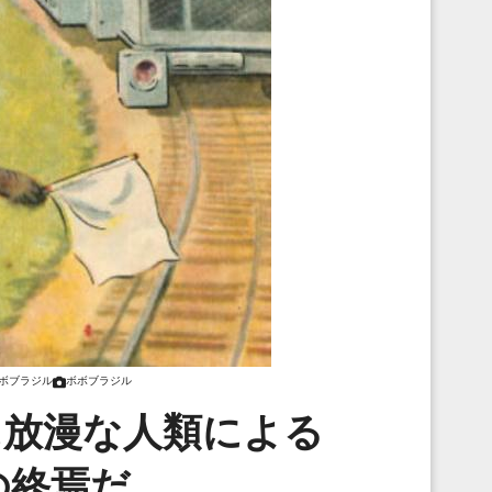
ボブラジル
ボボブラジル
に放漫な人類による
の終焉だ…