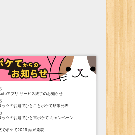
5
oketeアプリ サービス終了のお知らせ
15
リッツのお題でひとことボケて結果発表
10
リッツのお題でひと言ボケて キャンペーン
9
支でボケて2026 結果発表