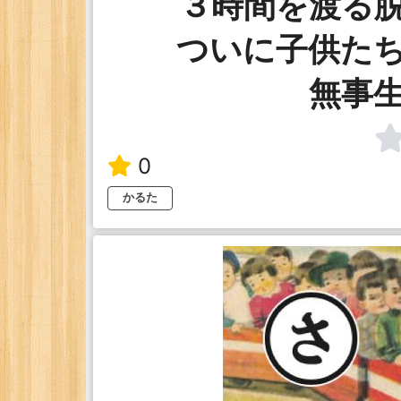
３時間を渡る
ついに子供た
無事
0
かるた