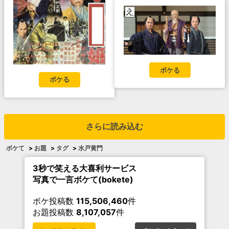
ボケる
ボケる
さらに読み込む
ボケて
>
お題
>
タグ
>
水戸黄門
3秒で笑える大喜利サービス
写真で一言ボケて(bokete)
ボケ投稿数
115,506,460
件
お題投稿数
8,107,057
件