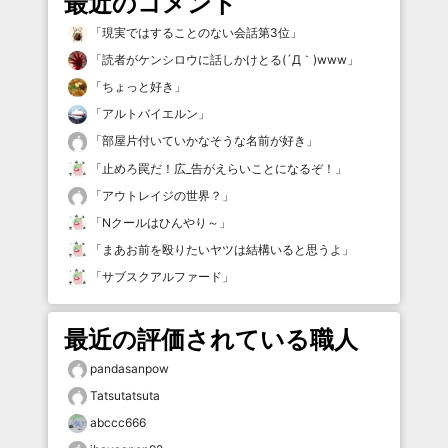
最近のコメント
「
現実ではすることのない会話第3位
」
「
読者がケンシロウに話しかけとる(´Д｀)www
」
「
ちょっと好き
」
「
アルトバイエルン
」
「
部屋片付いていかなそうな名前が好き
」
「
止めろ罠だ！広_告がえらいことになるぞ！
」
「
アウトレイジの世界？
」
「
Nクールはひんやり～
」
「
まあお前を殴りたいヤツは結構いると思うよ
」
「
サブスクアルファード
」
最近の評価されている職人
pandasanpow
Tatsutatsuta
abccc666