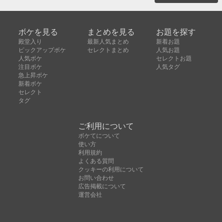
ボケを見る
まとめを見る
お題を探す
殿堂入り
最新人気まとめ
新着お題
ピックアップボケ
セレクトまとめ
人気お題
人気ボケ
セレクトお題
注目ボケ
人気タグ
急上昇ボケ
新着ボケ
セレクト
タグ
ご利用について
ボケてについて
使い方
利用規約
よくある質問
クッキーの利用について
お問い合わせ
広告掲載について
運営会社
Copyright © ボケて（bokete）All rights reserved. 株式