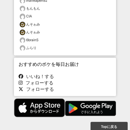
ihaveapen92
もんもん
CIA
んそゎみ
んそゎみ
6brainS
ふらり
おすすめのボケを毎日お届け
いいね！する
フォローする
フォローする
Topに戻る