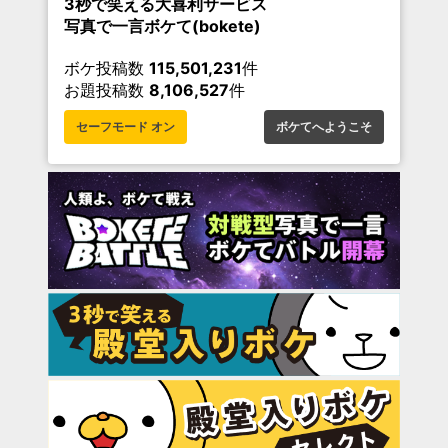
3秒で笑える大喜利サービス
写真で一言ボケて(bokete)
ボケ投稿数
115,501,231
件
お題投稿数
8,106,527
件
セーフモード オン
ボケてへようこそ