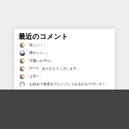
最近のコメント
「
楽しい！
」
「
懐かしい…
」
「
可愛い(>▽<)
」
「
(*^^*) ありがとうございます
」
「
上手✨
」
「
お好みで角度をアレンジしてみるのもウマいぞ！
」
「
幸せな一日♪
」
「
ボヤッキーとちゃうねん
」
「
楽しそう(*^^*)
」
「
初めましては緊張するよねｗ
」