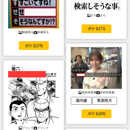
まろ
まろ
ボケる(
71
)
鯖威張る
鯖威張る
ボケる(
74
)
高所得者層
高所得者層
堀内健
菅原咲月
ボケる(
60
)
プリシラ
プリシラ