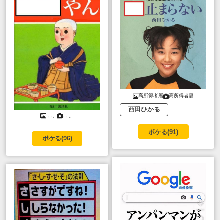
高所得者層
高所得者層
西田ひかる
....。
....。
ボケる(
91
)
ボケる(
96
)