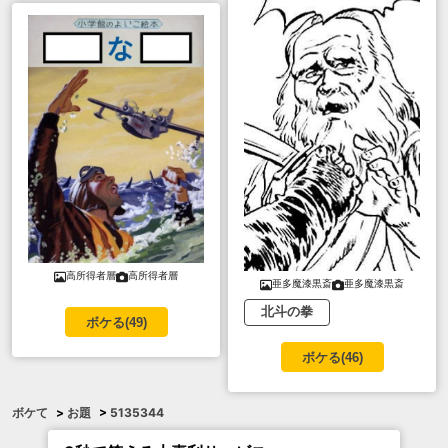
高所得者層
高所得者層
亜多魔漆黒斎
亜多魔漆黒斎
北斗の拳
ボケる(
49
)
ボケる(
46
)
ボケて
>
お題
>
5135344