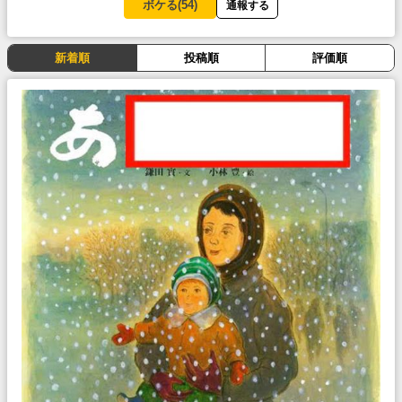
ボケる(
54
)
通報する
新着順
投稿順
評価順