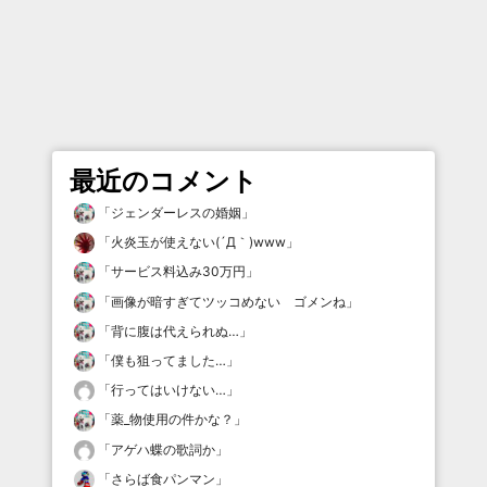
最近のコメント
「
ジェンダーレスの婚姻
」
「
火炎玉が使えない(´Д｀)www
」
「
サービス料込み30万円
」
「
画像が暗すぎてツッコめない ゴメンね
」
「
背に腹は代えられぬ…
」
「
僕も狙ってました…
」
「
行ってはいけない…
」
「
薬_物使用の件かな？
」
「
アゲハ蝶の歌詞か
」
「
さらば食パンマン
」