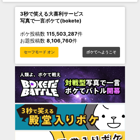
3秒で笑える大喜利サービス
写真で一言ボケて(bokete)
ボケ投稿数
115,503,287
件
お題投稿数
8,106,760
件
セーフモード オン
ボケてへようこそ