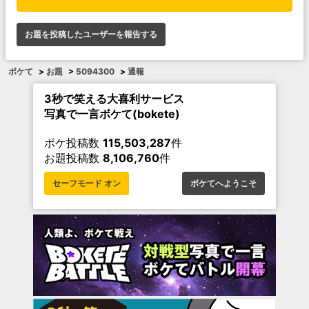
お題を投稿したユーザーを報告する
ボケて
>
お題
>
5094300
>
通報
3秒で笑える大喜利サービス
写真で一言ボケて(bokete)
ボケ投稿数
115,503,287
件
お題投稿数
8,106,760
件
セーフモード オン
ボケてへようこそ