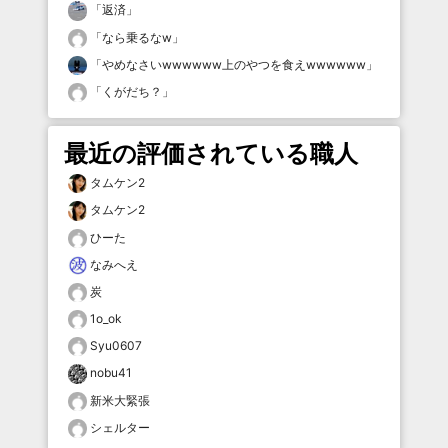
「
返済
」
「
なら乗るなw
」
「
やめなさいwwwwww上のやつを食えwwwwww
」
「
くがだち？
」
最近の評価されている職人
タムケン2
タムケン2
ひーた
なみへえ
炭
1o_ok
Syu0607
nobu41
新米大緊張
シェルター