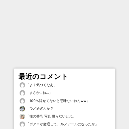
最近のコメント
「
よく気づくなあ
」
「
まさか…ね…
」
「
100％隠せてないと意味ないねんww
」
「
ひど過ぎんか？
」
「
柱の番号 写真 撮らないとね
」
「
ポアロが撤退して、ルノアールになったか
」