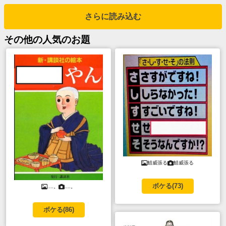
さらに読み込む
その他
の人気のお題
鯖威張る
鯖威張る
ボケる(
73
)
....。
....。
ボケる(
86
)