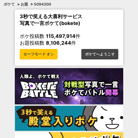
ボケて
>
お題
>
5094300
3秒で笑える大喜利サービス
写真で一言ボケて(bokete)
ボケ投稿数
115,497,914
件
お題投稿数
8,106,244
件
セーフモード オン
ボケてへようこそ