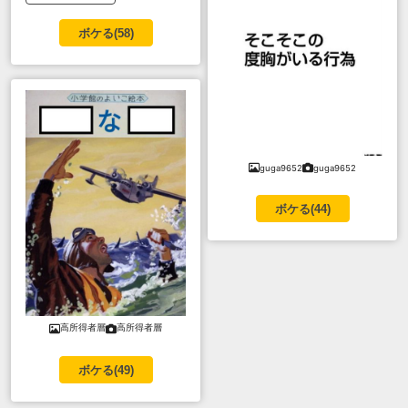
ボケる(
58
)
guga9652
guga9652
ボケる(
44
)
高所得者層
高所得者層
ボケる(
49
)