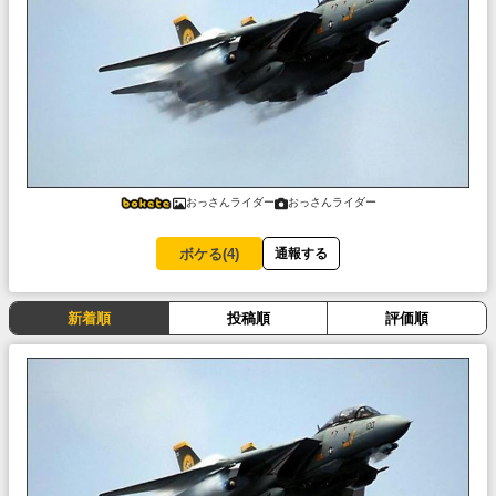
おっさんライダー
おっさんライダー
ボケる(
4
)
通報する
新着順
投稿順
評価順