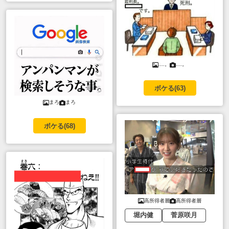
....。
....。
ボケる(
63
)
まろ
まろ
ボケる(
68
)
高所得者層
高所得者層
堀内健
菅原咲月