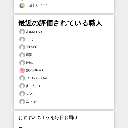
「
優しい(*^^*)
」
最近の評価されている職人
dragon_cat
T・チ
Hiroaki
達観
達観
(例のBGM)
TSUNAGAWA
∬・３・）
サンク
ユッキー
おすすめのボケを毎日お届け