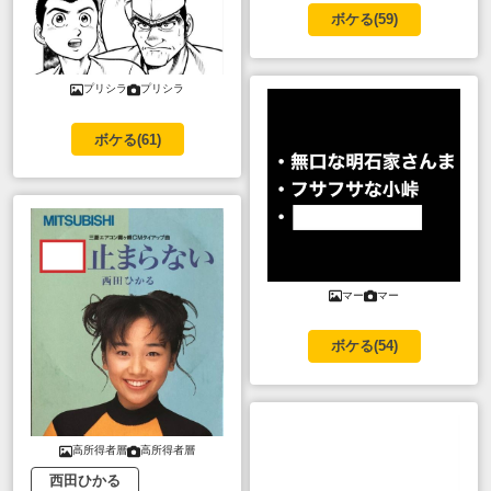
ボケる(
59
)
プリシラ
プリシラ
ボケる(
61
)
マー
マー
ボケる(
54
)
高所得者層
高所得者層
西田ひかる