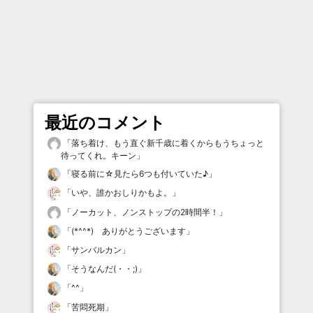
最近のコメント
「
落ち着け、もう直ぐ新千歳に着くからもうちょっと
待ってくれ。キーン
」
「
寝る前に☆見たら6つも付いていた♪
」
「
いや、誰かおしりかもよ。
」
「
ノーカット、ノンストップの2時間半！
」
「
(*^^*) ありがとうございます
」
「
サンバルカン
」
「
そうなんだ(・・;)
」
「
^^
」
「
苦悶死期
」