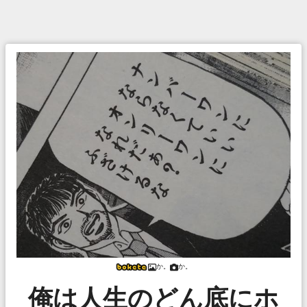
か。
か。
俺は人生のどん底にホ