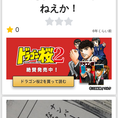
ねえか！
0
6年くらい前