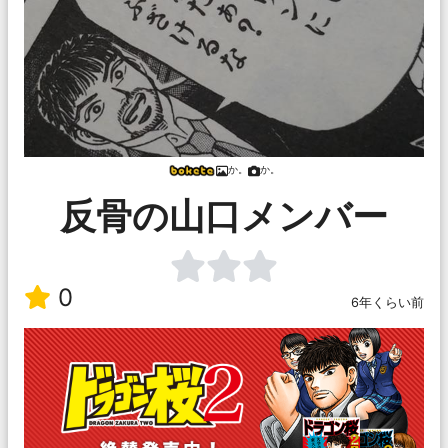
か。
か。
反骨の山口メンバー
0
6年くらい前