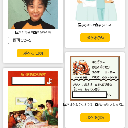
guga9652
guga9652
高所得者層
高所得者層
ボケる(
98
)
西田ひかる
ボケる(
109
)
向井がおさむまでは…
向井がおさむまでは…
ボケる(
80
)