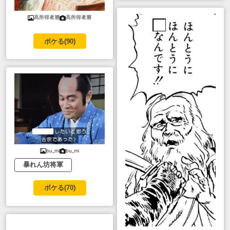
高所得者層
高所得者層
ボケる(
90
)
bu_mi
bu_mi
暴れん坊将軍
ボケる(
70
)