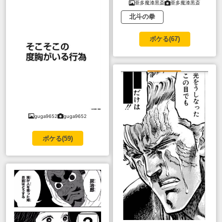
亜多魔漆黒斎
亜多魔漆黒斎
北斗の拳
ボケる(
67
)
guga9652
guga9652
ボケる(
59
)