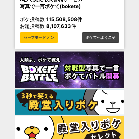
写真で一言ボケて(bokete)
ボケ投稿数
115,508,508
件
お題投稿数
8,107,633
件
セーフモード オン
ボケてへようこそ