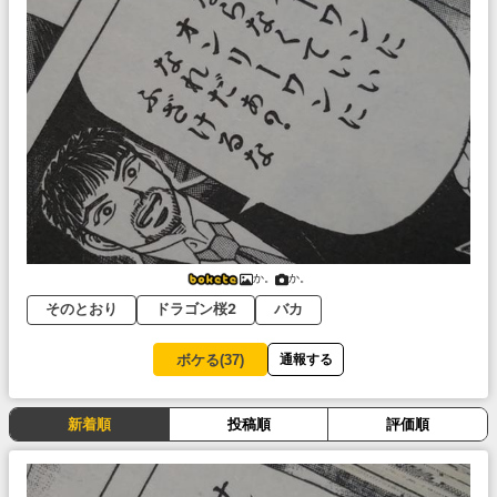
か。
か。
そのとおり
ドラゴン桜2
バカ
ボケる(
37
)
通報する
新着順
投稿順
評価順