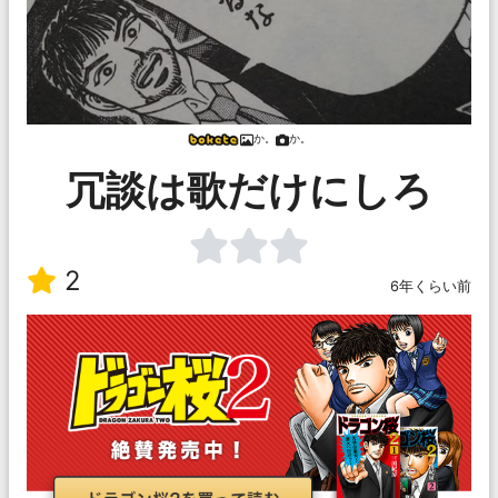
か。
か。
冗談は歌だけにしろ
2
6年くらい前