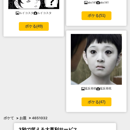
abc141
abc141
ルイコスタ
ルイコスタ
ボケる(
51
)
ボケる(
49
)
猛反発枕
猛反発枕
ボケる(
47
)
ボケて
>
お題
>
4651032
3秒で笑える大喜利サービス