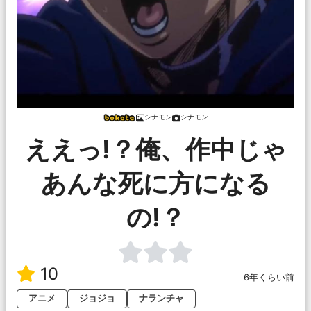
シナモン
シナモン
ええっ!？俺、作中じゃ
あんな死に方になる
の!？
10
6年くらい前
アニメ
ジョジョ
ナランチャ