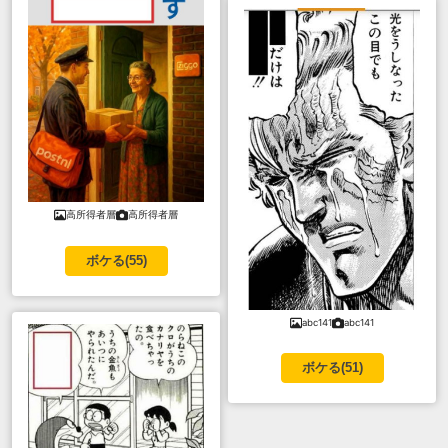
高所得者層
高所得者層
ボケる(
55
)
abc141
abc141
ボケる(
51
)