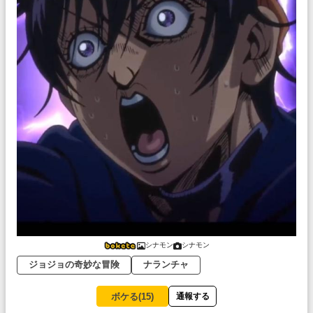
シナモン
シナモン
ジョジョの奇妙な冒険
ナランチャ
ボケる(
15
)
通報する