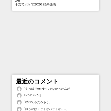
3/9
干支でボケて2026 結果発表
最近のコメント
「
やっぱり俺だけじゃなかったんだ
」
「
ﾄﾞﾝﾄﾞﾝﾄﾞﾝ!
」
「
枯れてるだろもう
」
「
狙うのはミットかバットか……
」