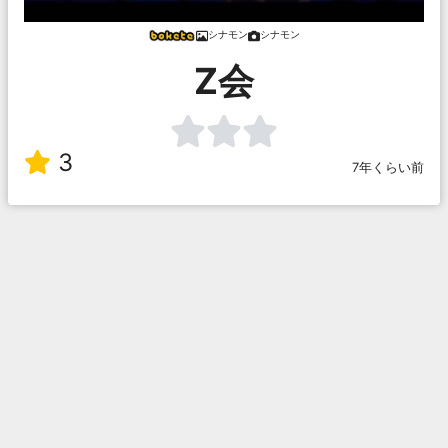
シナモン
シナモン
Z会
3
7年くらい前