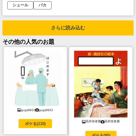
シュール
バカ
さらに読み込む
その他
の人気のお題
guga9652
guga9652
高所得者層
高所得者層
ボケる(
110
)
ボケる(
95
)