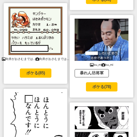
向井がおさむまでは…
向井がおさむまでは…
bu_mi
bu_mi
暴れん坊将軍
ボケる(
85
)
ボケる(
78
)