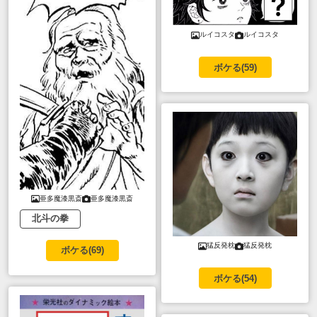
ルイコスタ
ルイコスタ
ボケる(
59
)
亜多魔漆黒斎
亜多魔漆黒斎
北斗の拳
猛反発枕
猛反発枕
ボケる(
69
)
ボケる(
54
)