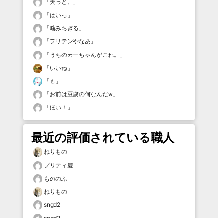
「
夫っと、
」
「
はいっ
」
「
噛みちぎる
」
「
フリテンやなあ
」
「
うちのカーちゃんがこれ。
」
「
いいね
」
「
も
」
「
お前は豆腐の何なんだw
」
「
ほい！
」
最近の評価されている職人
ねりもの
プリティ慶
もののふ
ねりもの
sngd2
sngd2