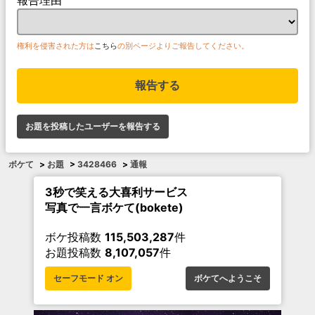
権利を侵害された方は
こちら
の別ページよりご報告してください。
報告する
お題を投稿したユーザーを報告する
ボケて
>
お題
>
3428466
>
通報
3秒で笑える大喜利サービス
写真で一言ボケて(bokete)
ボケ投稿数
115,503,287
件
お題投稿数
8,107,057
件
セーフモード オン
ボケてへようこそ