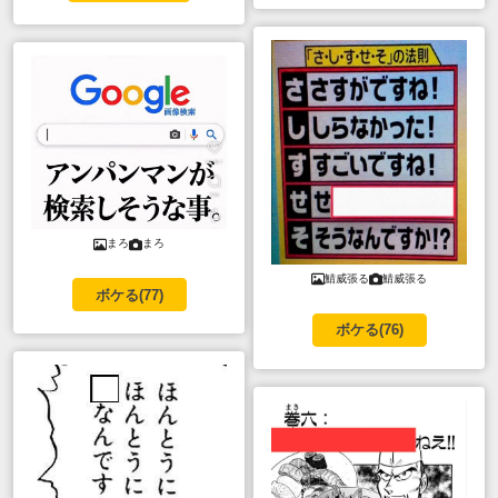
まろ
まろ
鯖威張る
鯖威張る
ボケる(
77
)
ボケる(
76
)