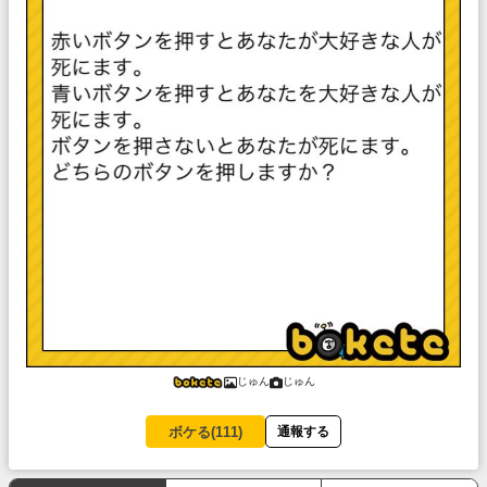
じゅん
じゅん
ボケる(
111
)
通報する