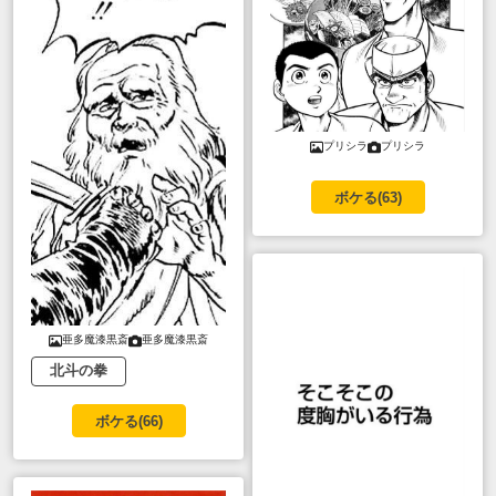
プリシラ
プリシラ
ボケる(
63
)
亜多魔漆黒斎
亜多魔漆黒斎
北斗の拳
ボケる(
66
)