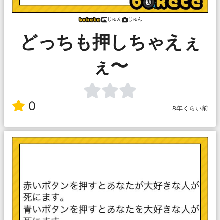
じゅん
じゅん
どっちも押しちゃえぇ
ぇ〜
0
8年くらい前