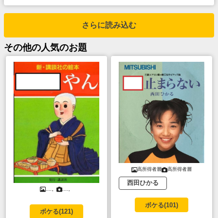
さらに読み込む
その他
の人気のお題
高所得者層
高所得者層
西田ひかる
....。
....。
ボケる(
101
)
ボケる(
121
)