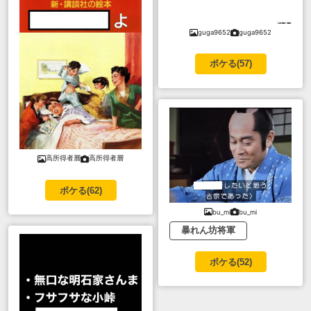
guga9652
guga9652
ボケる(
57
)
高所得者層
高所得者層
ボケる(
62
)
bu_mi
bu_mi
暴れん坊将軍
ボケる(
52
)