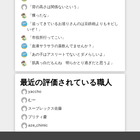
「
背の高さは関係ないという
」
「
獲ったな
」
「
追ってきているお巡りさんのは豆鉄砲よりもキビし
いぞ！
」
「
市役所行ってこい
」
「
血液サラサラの薬飲んでませんか？
」
「
あの子はアスリートでないとダメらしいよ
」
「
肌真っ白だもんね 明らかとり過ぎだと思うよ
」
最近の評価されている職人
yaccho
むー
スープレックス佐藤
プリティ慶
aze_chimic
サバ缶