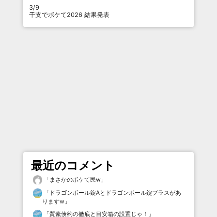
3/9
干支でボケて2026 結果発表
最近のコメント
「
まさかのボケて民w
」
「
ドラゴンボール錠Aとドラゴンボール錠プラスがあ
りますw
」
「
質素倹約の徹底と目安箱の設置じゃ！
」