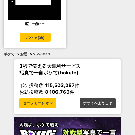
マー
マー
ボケる(
56
)
ボケて
>
お題
>
2556043
3秒で笑える大喜利サービス
写真で一言ボケて(bokete)
ボケ投稿数
115,503,287
件
お題投稿数
8,106,760
件
セーフモード オン
ボケてへようこそ