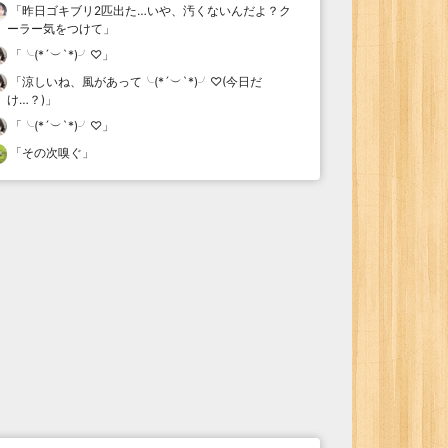
「
昨日ゴキブリ2匹出た…いや、汚くないんだよ？ク
ーラー気をつけて
」
「
╰(*´︶`*)╯♡
」
「
涼しいね、風があって╰(*´︶`*)╯♡(今日だ
け…？)
」
「
╰(*´︶`*)╯♡
」
「
その次嗅ぐ
」