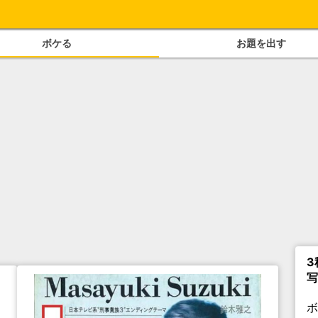
ボケる
お題を出す
3
写