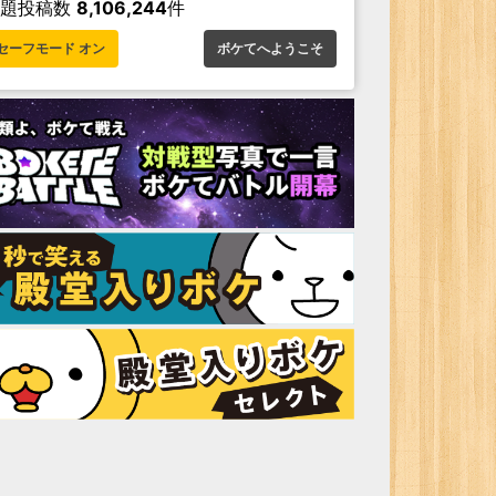
お題投稿数
8,106,244
件
セーフモード オン
ボケてへようこそ