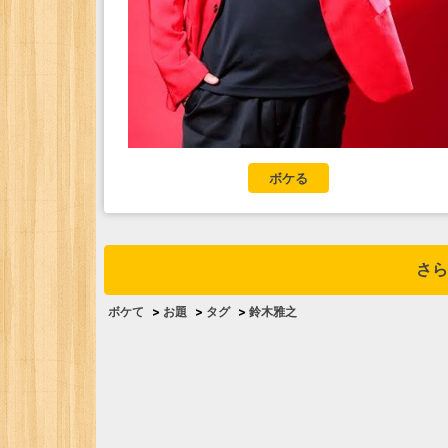
ボケる
さら
ボケて
>
お題
>
タグ
>
鈴木雅之