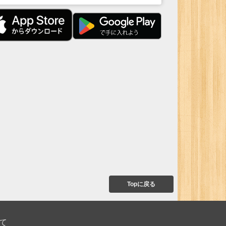
Topに戻る
て