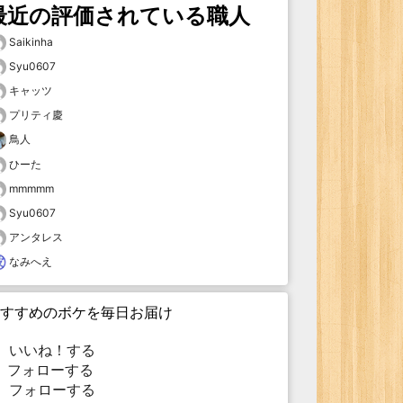
最近の評価されている職人
Saikinha
Syu0607
キャッツ
プリティ慶
鳥人
ひーた
mmmmm
Syu0607
アンタレス
なみへえ
すすめのボケを毎日お届け
いいね！する
フォローする
フォローする