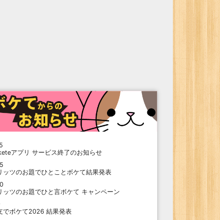
5
oketeアプリ サービス終了のお知らせ
15
リッツのお題でひとことボケて結果発表
10
リッツのお題でひと言ボケて キャンペーン
9
支でボケて2026 結果発表