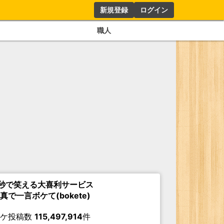
新規登録
ログイン
職人
秒で笑える大喜利サービス
真で一言ボケて(bokete)
ボケ投稿数
115,497,914
件