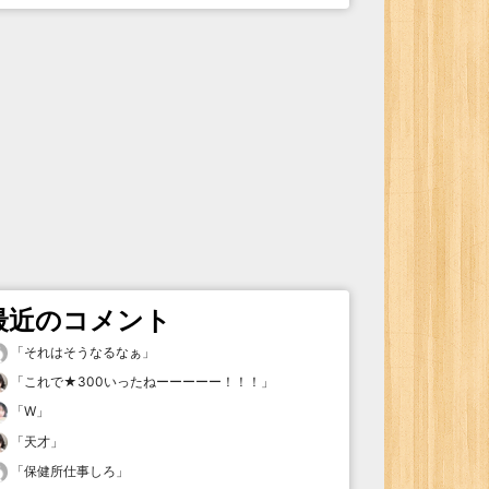
最近のコメント
「
それはそうなるなぁ
」
「
これで★300いったねーーーーー！！！
」
「
W
」
「
天才
」
「
保健所仕事しろ
」