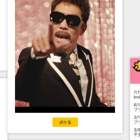
7/1
b
6/
プ
3/
プ
ボケる
3/
干