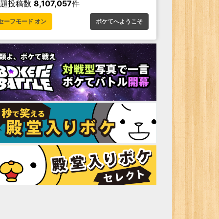
お題投稿数
8,107,057
件
セーフモード オン
ボケてへようこそ