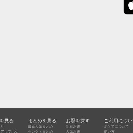
を見る
まとめを見る
お題を探す
ご利用につい
入り
最新人気まとめ
新着お題
ボケてについて
クアップボケ
セレクトまとめ
人気お題
使い方