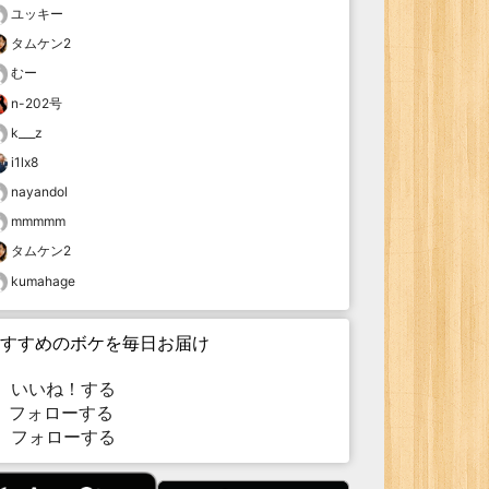
ユッキー
タムケン2
むー
n-202号
k___z
i1lx8
nayandol
mmmmm
タムケン2
kumahage
すすめのボケを毎日お届け
いいね！する
フォローする
フォローする