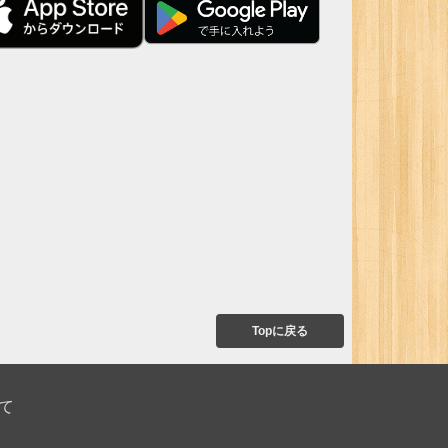
Topに戻る
て