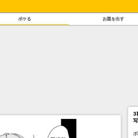
ボケる
お題を出す
3
写