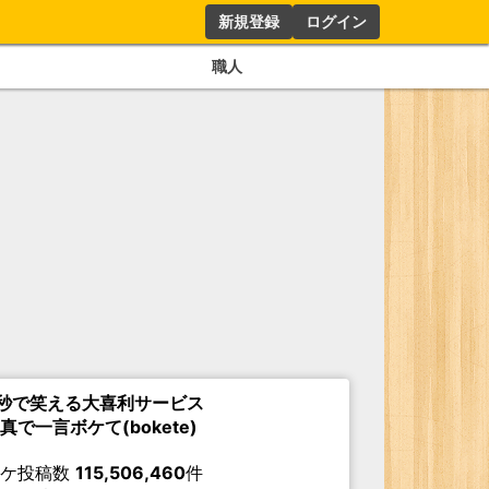
新規登録
ログイン
職人
秒で笑える大喜利サービス
真で一言ボケて(bokete)
ボケ投稿数
115,506,460
件