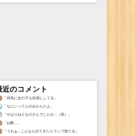
最近のコメント
「
何気に女の子も目潰ししてる
」
「
なにいってんのみかんだよ
」
「
やはりねりものさんでしたか…（笑）
」
「
お酢…
」
「
うわぁ…こんなん出てきたらランプ捨てる
」