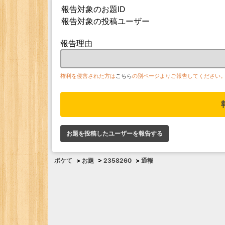
報告対象のお題ID
報告対象の投稿ユーザー
報告理由
権利を侵害された方は
こちら
の別ページよりご報告してください
お題を投稿したユーザーを報告する
ボケて
>
お題
>
2358260
>
通報