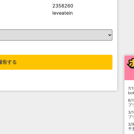
2358260
leveatein
。
報告する
7/1
b
6/
プ
3/
プ
3/
干