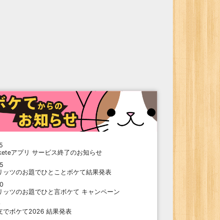
5
oketeアプリ サービス終了のお知らせ
15
リッツのお題でひとことボケて結果発表
10
リッツのお題でひと言ボケて キャンペーン
9
支でボケて2026 結果発表