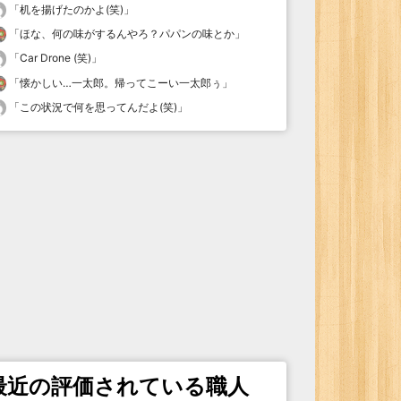
「
机を揚げたのかよ(笑)
」
「
ほな、何の味がするんやろ？パパンの味とか
」
「
Car Drone (笑)
」
「
懐かしい…一太郎。帰ってこーい一太郎ぅ
」
「
この状況で何を思ってんだよ(笑)
」
最近の評価されている職人