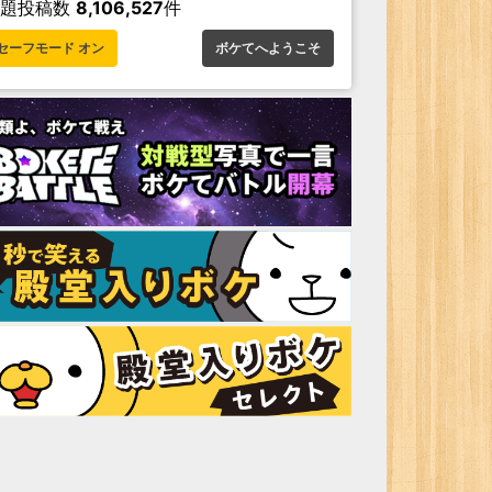
お題投稿数
8,106,527
件
セーフモード オン
ボケてへようこそ