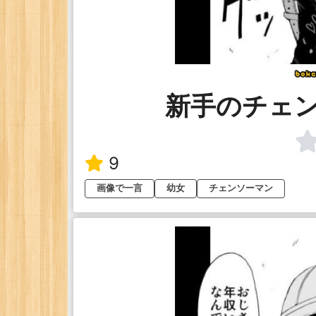
新手のチェ
9
画像で一言
幼女
チェンソーマン