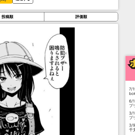
投稿順
評価順
7/1
b
6/
プ
3/
プ
3/
干