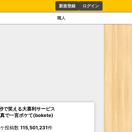
新規登録
ログイン
職人
秒で笑える大喜利サービス
真で一言ボケて(bokete)
ボケ投稿数
115,501,231
件