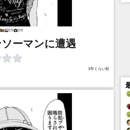
主任
主任
ンソーマンに遭遇
3年くらい前