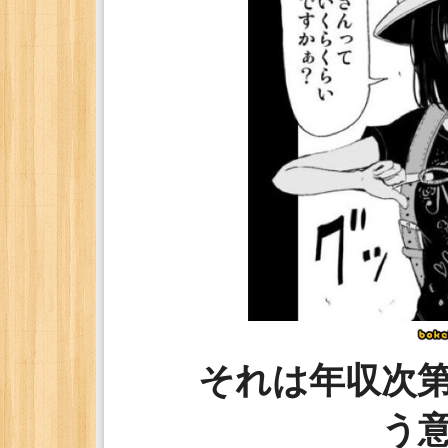
それは年収次
う