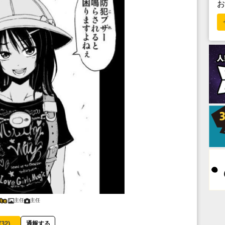
主任
主任
(
32
)
通報する