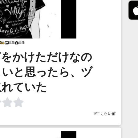
主任
主任
声をかけただけなの
しいと思ったら、ヅ
取れていた
9年くらい前