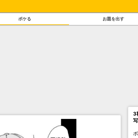
ボケる
お題を出す
3
写