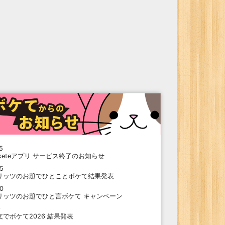
5
oketeアプリ サービス終了のお知らせ
15
リッツのお題でひとことボケて結果発表
10
リッツのお題でひと言ボケて キャンペーン
9
支でボケて2026 結果発表