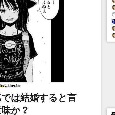
主任
主任
第では結婚すると言
意味か？