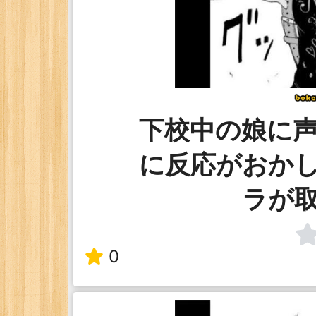
下校中の娘に
に反応がおか
ラが
0