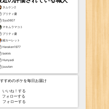
最近の評価されている職人
タムケン2
プリティ慶
Syu0607
マキムラマコト
プリティ慶
縮カーレット
Haraken1977
bokkk
Hunyadi
juuutan
すすめのボケを毎日お届け
いいね！する
フォローする
フォローする