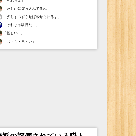
「
それろよ
」
「
たしかに突っ込んでるね
」
「
少しずつずらせば載せられるよ
」
「
それじゃ駄目だ～
」
「
怪しい…
」
「
お・も・ろ・い
」