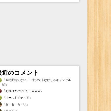
最近のコメント
「
五時間待てない。三十分で来なけりゃキャンセル
だ!
」
「
あれはヤバい(´д｀)ｗｗｗ
」
「
オールドメディア
」
「
お・も・ろ・い
」