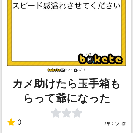
おさす
おさす
カメ助けたら玉手箱も
らって爺になった
0
8年くらい前