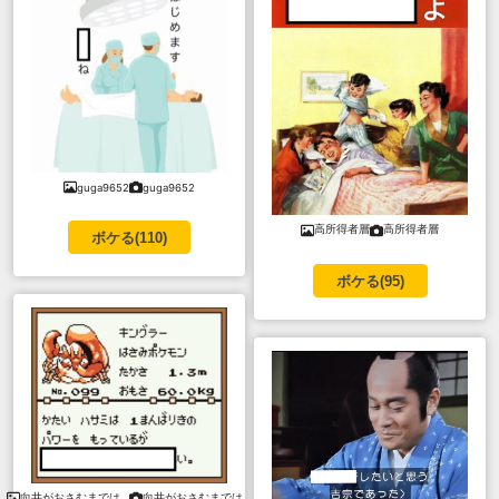
guga9652
guga9652
高所得者層
高所得者層
ボケる(
110
)
ボケる(
95
)
向井がおさむまでは…
向井がおさむまでは…