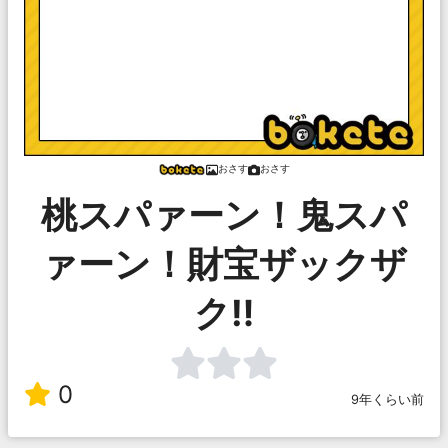
おさす
おさす
桃スパァーン！鬼スパ
ァーン！財宝ザックザ
ク‼︎
0
9年くらい前