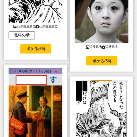
亜多魔漆黒斎
亜多魔漆黒斎
北斗の拳
猛反発枕
猛反発枕
ボケる(
69
)
ボケる(
54
)