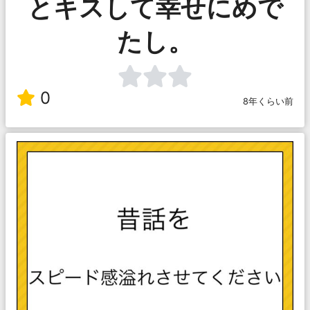
とキスして幸せにめで
たし。
0
8年くらい前