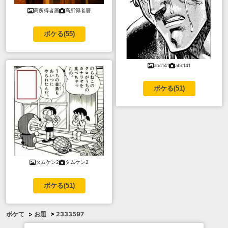
高所得者層
高所得者層
ボケる(
55
)
abc141
abc141
ボケる(
51
)
タムケン2
タムケン2
ボケる(
51
)
ボケて
>
お題
>
2333597