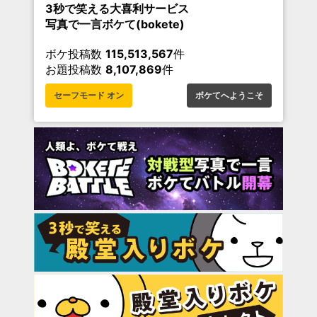
3秒で笑える大喜利サービス
写真で一言ボケて(bokete)
ボケ投稿数
115,513,567
件
お題投稿数
8,107,869
件
セーフモード オン
ボケてへようこそ