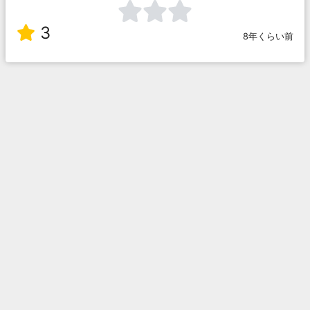
3
8年くらい前