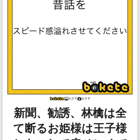
おさす
おさす
新聞、勧誘、林檎は全
て断るお姫様は王子様