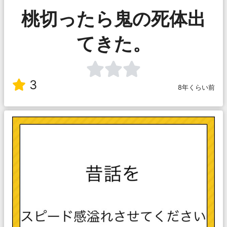
桃切ったら鬼の死体出
てきた。
3
8年くらい前