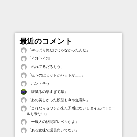
最近のコメント
「
やっぱり俺だけじゃなかったんだ
」
「
ﾄﾞﾝﾄﾞﾝﾄﾞﾝ!
」
「
枯れてるだろもう
」
「
狙うのはミットかバットか……
」
「
ホントそう
」
「
腹減るの早すぎて草
」
「
あの美しかった模型も今や無意味
」
「
これならセワシが来た矛盾はないしタイムパトロー
ルも来ない
」
「
一般人の格闘家レベルかよ
」
「
ある意味で議員向いてない
」