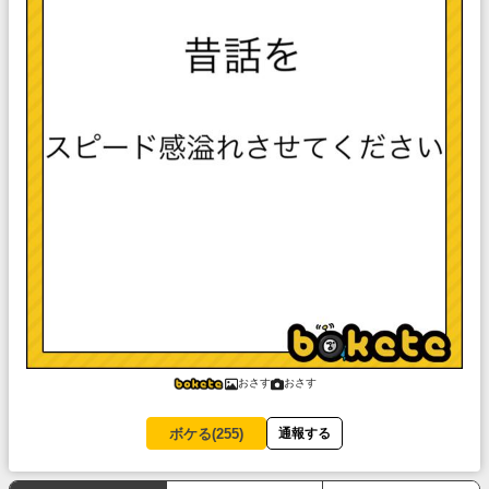
おさす
おさす
ボケる(
255
)
通報する