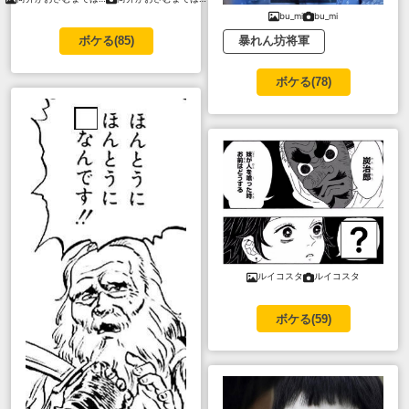
bu_mi
bu_mi
暴れん坊将軍
ボケる(
85
)
ボケる(
78
)
ルイコスタ
ルイコスタ
ボケる(
59
)