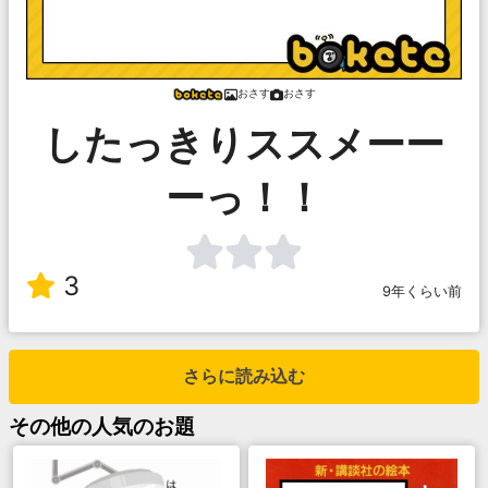
おさす
おさす
したっきりススメーー
ーっ！！
3
9年くらい前
さらに読み込む
その他
の人気のお題