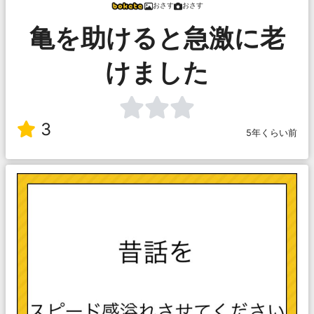
おさす
おさす
亀を助けると急激に老
けました
3
5年くらい前