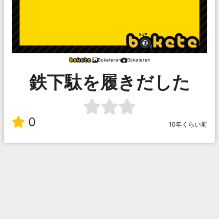
Boketeren
Boketeren
鉄下駄を履きだした
0
10年くらい前