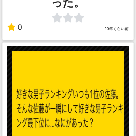
った。
0
10年くらい前