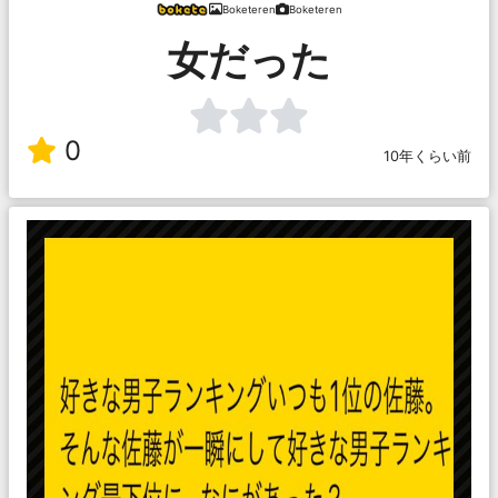
Boketeren
Boketeren
女だった
0
10年くらい前