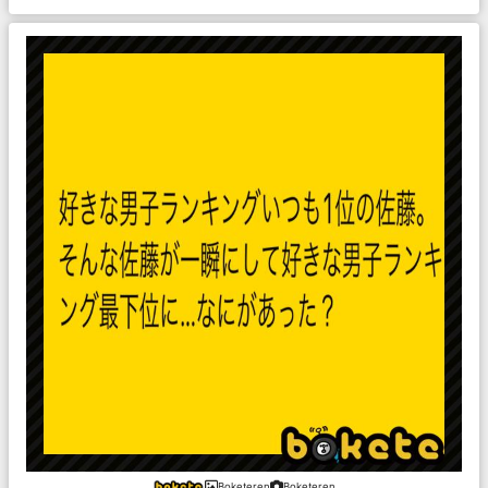
Boketeren
Boketeren