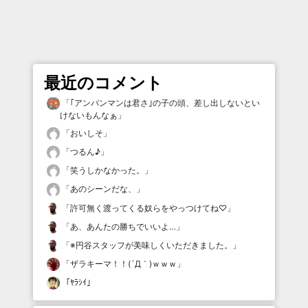
最近のコメント
「
｢アンパンマンは君さ｣の子の頭、差し出しないとい
けないもんなぁ
」
「
おいしそ
」
「
つるん♪
」
「
笑うしかなかった。
」
「
あのシーンだな、
」
「
許可無く渡ってくる奴らをやっつけてね♡
」
「
あ、あんたの勝ちでいいよ…
」
「
※円谷スタッフが美味しくいただきました。
」
「
ザラキーマ！！(´Д｀)ｗｗｗ
」
「
ﾔﾗｼｲ
」