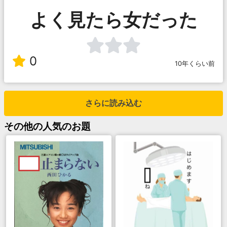
よく見たら女だった
0
10年くらい前
さらに読み込む
その他
の人気のお題