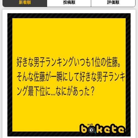
新着順
投稿順
評価順