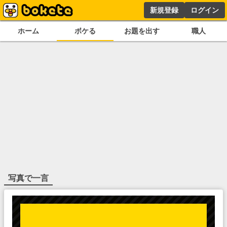
新規登録
ログイン
ホーム
ボケる
お題を出す
職人
写真で一言