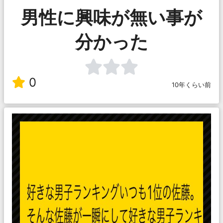
男性に興味が無い事が
分かった
0
10年くらい前