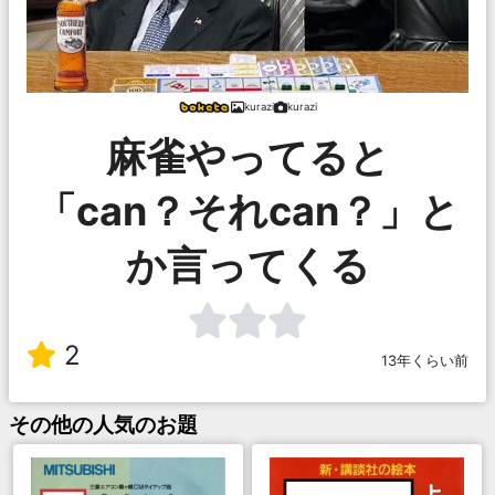
kurazi
kurazi
麻雀やってると
「can？それcan？」と
か言ってくる
2
13年くらい前
その他
の人気のお題