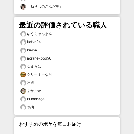
「
ねりものさんだ笑
」
最近の評価されている職人
ゆうちゃんまん
kofun24
kimon
noraneko5656
なまらは
クリーミーな河
達観
ぷかぷか
kumahage
鴨肉
おすすめのボケを毎日お届け