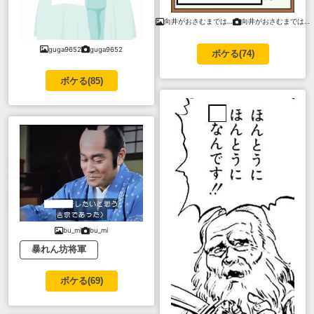
向井がおさむまでは…
向井がおさむまでは…
guga9652
guga9652
ボケる(
74
)
ボケる(
85
)
bu_mi
bu_mi
暴れん坊将軍
ボケる(
69
)