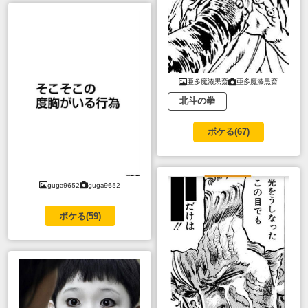
亜多魔漆黒斎
亜多魔漆黒斎
北斗の拳
ボケる(
67
)
guga9652
guga9652
ボケる(
59
)