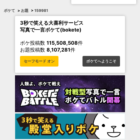
ボケて
>
お題
>
159981
3秒で笑える大喜利サービス
写真で一言ボケて(bokete)
ボケ投稿数
115,508,508
件
お題投稿数
8,107,281
件
セーフモード オン
ボケてへようこそ