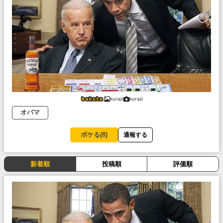
kurazi
kurazi
オバマ
ボケる(
8
)
通報する
新着順
投稿順
評価順