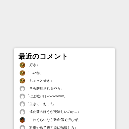
最近のコメント
「
好き
」
「
いいね
」
「
ちょっと好き
」
「
そら解雇されるやろ
」
「
はよ戦いけwwwwww
」
「
生きて…えっ!?
」
「
進化前のほうが美味しいのか…
」
「
これくらいなら致命傷で済むぜ
」
「
将軍やめて抜刀斎に転職しろ
」