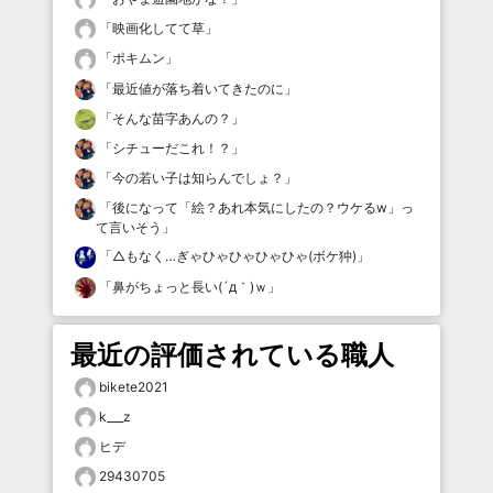
「
映画化してて草
」
「
ポキムン
」
「
最近値が落ち着いてきたのに
」
「
そんな苗字あんの？
」
「
シチューだこれ！？
」
「
今の若い子は知らんでしょ？
」
「
後になって「絵？あれ本気にしたの？ウケるw」っ
て言いそう
」
「
△もなく…ぎゃひゃひゃひゃひゃ(ボケ狆)
」
「
鼻がちょっと長い(´д｀)ｗ
」
最近の評価されている職人
bikete2021
k___z
ヒデ
29430705