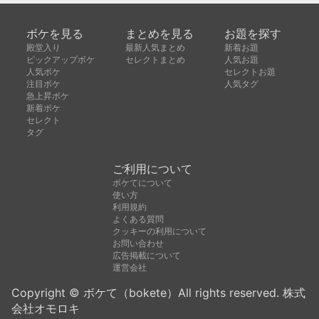
ボケを見る
まとめを見る
お題を探す
殿堂入り
最新人気まとめ
新着お題
ピックアップボケ
セレクトまとめ
人気お題
人気ボケ
セレクトお題
注目ボケ
人気タグ
急上昇ボケ
新着ボケ
セレクト
タグ
ご利用について
ボケてについて
使い方
利用規約
よくある質問
クッキーの利用について
お問い合わせ
広告掲載について
運営会社
Copyright © ボケて（bokete）All rights reserved. 株式
会社オモロキ