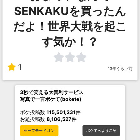
SENKAKUを買ったん
だよ！世界大戦を起こ
す気か！？
1
13年くらい前
3秒で笑える大喜利サービス
写真で一言ボケて(bokete)
ボケ投稿数
115,501,231
件
お題投稿数
8,106,527
件
セーフモード オン
ボケてへようこそ