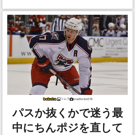
ツムラ
bradfordst219
パスか抜くかで迷う最
中にちんポジを直して