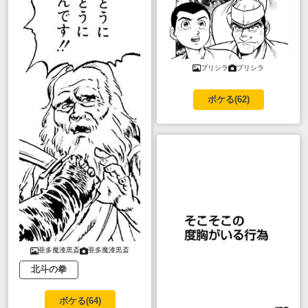
プリシラ
プリシラ
ボケる(
62
)
亜多魔漆黒斎
亜多魔漆黒斎
北斗の拳
ボケる(
64
)