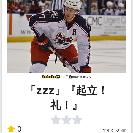
ツムラ
bradfordst219
「zzz」『起立！
礼！』
0
11年くらい前