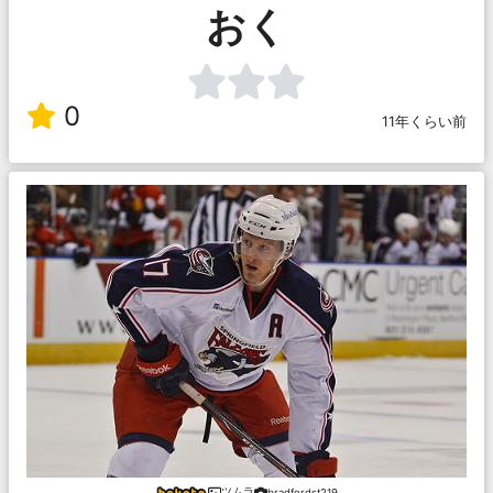
おく
0
11年くらい前
ツムラ
bradfordst219