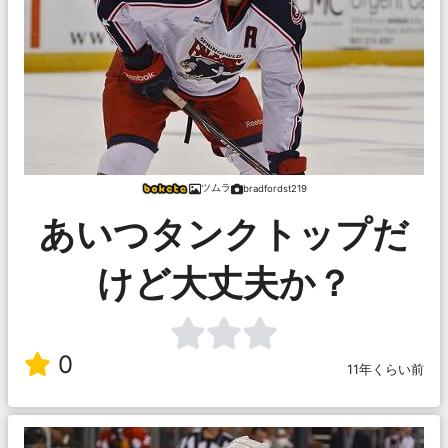
ツムラ
bradfordst219
あいつタンクトップだ
けど大丈夫か？
0
11年くらい前