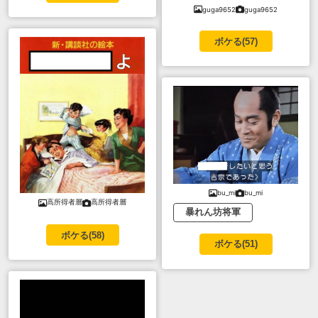
guga9652
guga9652
ボケる(
57
)
bu_mi
bu_mi
高所得者層
高所得者層
暴れん坊将軍
ボケる(
58
)
ボケる(
51
)