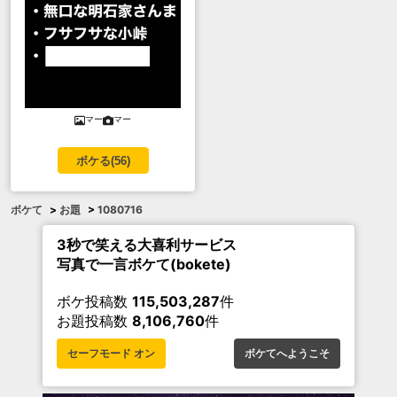
マー
マー
ボケる(
56
)
ボケて
>
お題
>
1080716
3秒で笑える大喜利サービス
写真で一言ボケて(bokete)
ボケ投稿数
115,503,287
件
お題投稿数
8,106,760
件
セーフモード オン
ボケてへようこそ