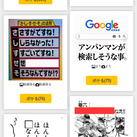
まろ
まろ
ボケる(
75
)
鯖威張る
鯖威張る
ボケる(
76
)