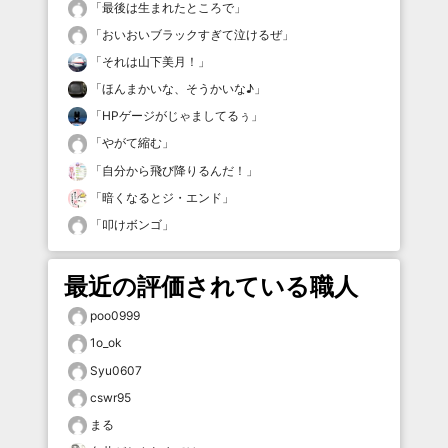
「
最後は生まれたところで
」
「
おいおいブラックすぎて泣けるぜ
」
「
それは山下美月！
」
「
ほんまかいな、そうかいな♪
」
「
HPゲージがじゃましてるぅ
」
「
やがて縮む
」
「
自分から飛び降りるんだ！
」
「
暗くなるとジ・エンド
」
「
叩けボンゴ
」
最近の評価されている職人
poo0999
1o_ok
Syu0607
cswr95
まる