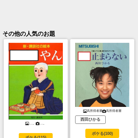
その他
の人気のお題
高所得者層
高所得者層
西田ひかる
....。
....。
ボケる(
100
)
ボケる(
115
)