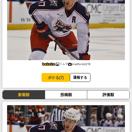
ツムラ
bradfordst219
ボケる(
7
)
通報する
新着順
投稿順
評価順