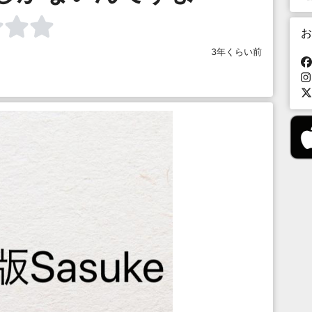
お
3年くらい前