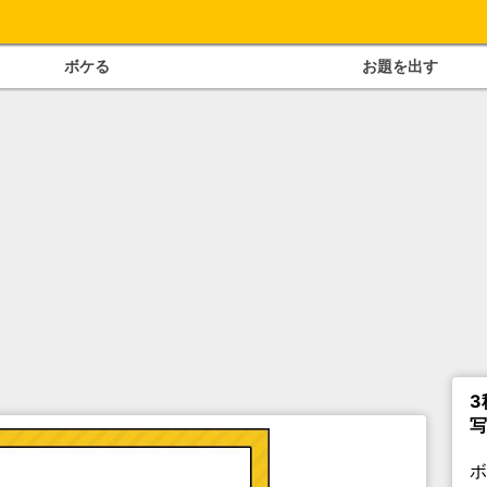
ボケる
お題を出す
3
写