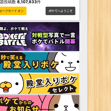
お題投稿数
8,107,633
件
セーフモード オン
ボケてへようこそ