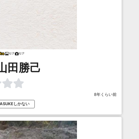
セナ
セナ
山田勝己
8年くらい前
SASUKEしかない