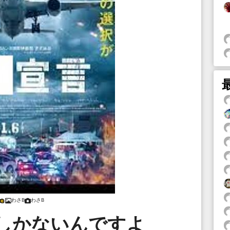
わさB
わさB
しかないんですよ