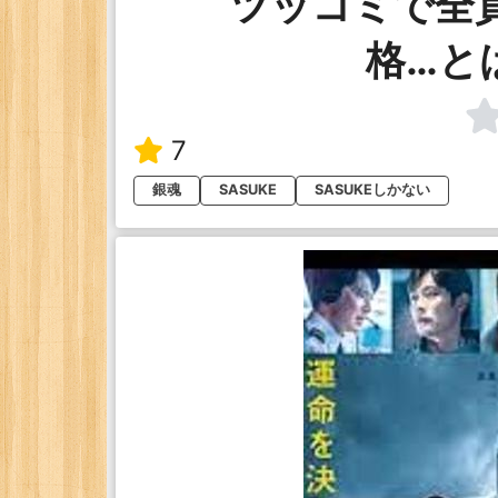
ツッコミで全員
格…と
7
銀魂
SASUKE
SASUKEしかない