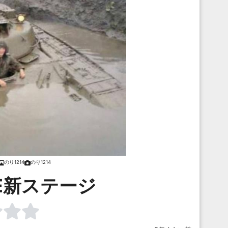
のり1214
のり1214
KE新ステージ