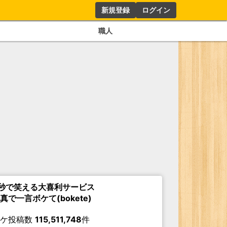
新規登録
ログイン
職人
秒で笑える大喜利サービス
真で一言ボケて(bokete)
ボケ投稿数
115,511,748
件