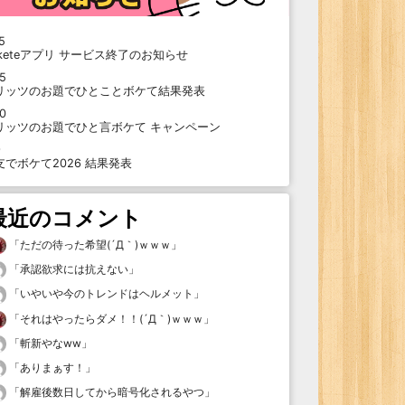
5
oketeアプリ サービス終了のお知らせ
15
リッツのお題でひとことボケて結果発表
10
リッツのお題でひと言ボケて キャンペーン
9
支でボケて2026 結果発表
最近のコメント
「
ただの待った希望(´Д｀)ｗｗｗ
」
「
承認欲求には抗えない
」
「
いやいや今のトレンドはヘルメット
」
「
それはやったらダメ！！(´Д｀)ｗｗｗ
」
「
斬新やなww
」
「
ありまぁす！
」
「
解雇後数日してから暗号化されるやつ
」