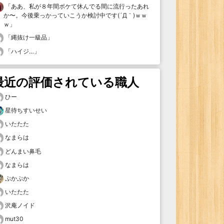
「
ああ、私が８年間ボケて休んでる間に流行ったあれ
か〜。今後乗っかっていこうか検討中です(´Д｀)ｗｗ
ｗ
」
「
縄抜け一級品
」
「
ハイジ…
」
最近の評価されている職人
ひー
星待ちすいせい
いたたた
なまらは
どんまい鼻毛
なまらは
ぷかぷか
いたたた
沢庵ノイド
mut30