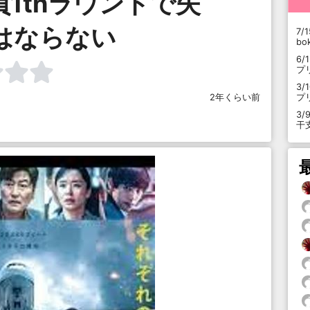
1thラウンドで失
はならない
7/1
b
6/
プ
3/
プ
2年くらい前
3/
干