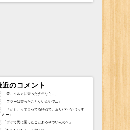
最近のコメント
「
昔、イルカに乗った少年なら…
」
「
フツーは乗ったことないんやで…
」
「
「かも」って言ってる時点で、ムリ(ヾﾉ･∀･`)っす
わー
」
「
ボケて民に乗ったことあるやついんの？
」