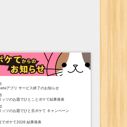
5
oketeアプリ サービス終了のお知らせ
15
リッツのお題でひとことボケて結果発表
10
リッツのお題でひと言ボケて キャンペーン
9
支でボケて2026 結果発表