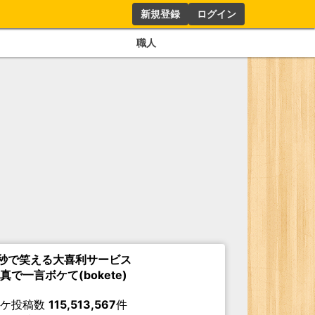
新規登録
ログイン
職人
秒で笑える大喜利サービス
真で一言ボケて(bokete)
ボケ投稿数
115,513,567
件