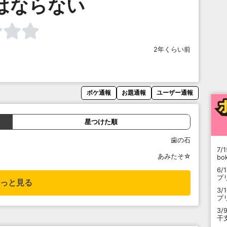
はならない
2年くらい前
ボケ通報
お題通報
ユーザー通報
星つけた順
歯の石
7/1
あみたそ☆
b
6/
プ
っと見る
3/
プ
3/
干