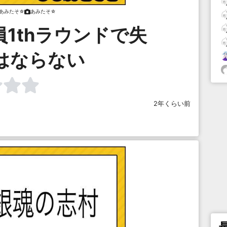
あみたそ☆
あみたそ☆
1thラウンドで失
はならない
2年くらい前