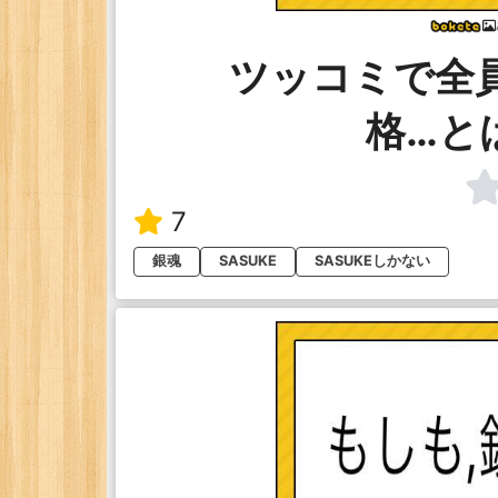
ツッコミで全員
格…と
7
銀魂
SASUKE
SASUKEしかない