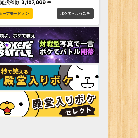
お題投稿数
8,107,869
件
セーフモード オン
ボケてへようこそ