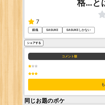
格…と
7
銀魂
SASUKE
SASUKEしかない
シェアする
コメント順
も
同じお題のボケ