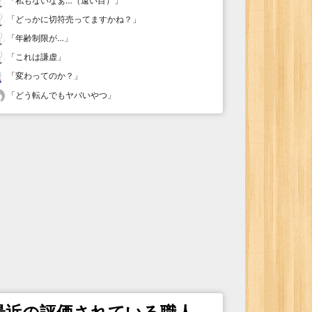
「
私もないなぁ…（遠い目）
」
「
どっかに切符売ってますかね？
」
「
年齢制限が…
」
「
これは謙虚
」
「
変わってのか？
」
「
どう転んでもヤバいやつ
」