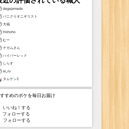
最近の評価されている職人
dagajamada
パニクりオニギリスト
大福
Hohoho
むー
ナガムさん
ハイパーレッド
しらす
ai_ru
タムケン2
すすめのボケを毎日お届け
いいね！する
フォローする
フォローする