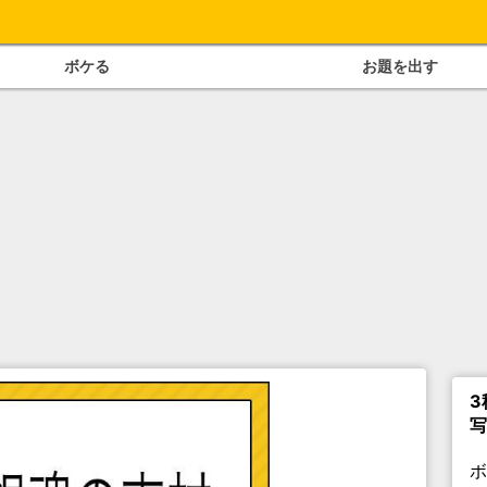
ボケる
お題を出す
3
写