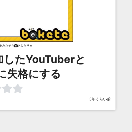
あみたそ☆
あみたそ☆
たYouTuberと
に失格にする
3年くらい前