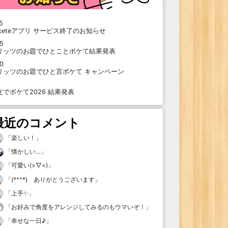
5
oketeアプリ サービス終了のお知らせ
15
リッツのお題でひとことボケて結果発表
10
リッツのお題でひと言ボケて キャンペーン
9
支でボケて2026 結果発表
最近のコメント
「
楽しい！
」
「
懐かしい…
」
「
可愛い(>▽<)
」
「
(*^^*) ありがとうございます
」
「
上手✨
」
「
お好みで角度をアレンジしてみるのもウマいぞ！
」
「
幸せな一日♪
」