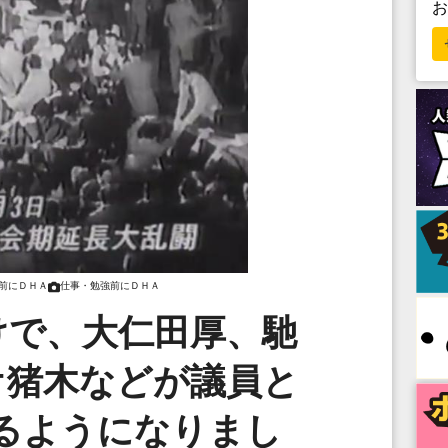
前にＤＨＡ
仕事・勉強前にＤＨＡ
けで、大仁田厚、馳
オ猪木などが議員と
るようになりまし