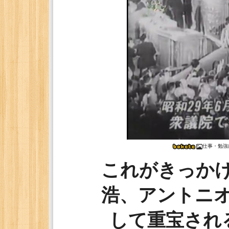
仕事・勉強
これがきっか
浩、アントニ
して重宝され