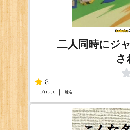
二人同時にジ
さ
8
プロレス
馳浩