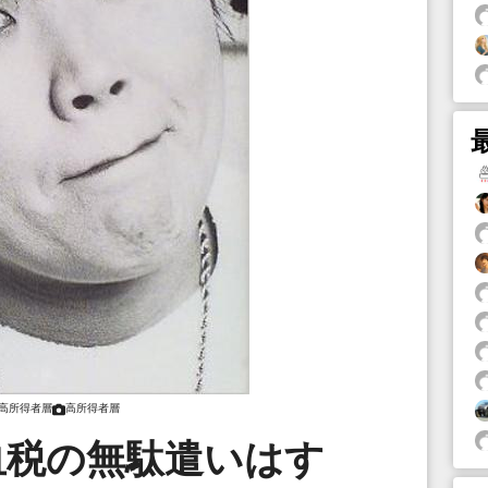
高所得者層
高所得者層
血税の無駄遣いはす