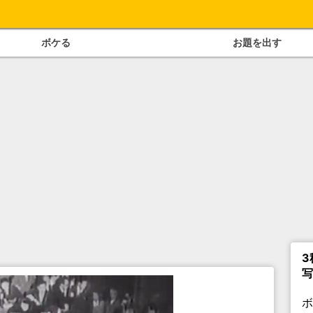
ボケる
お題を出す
3
写