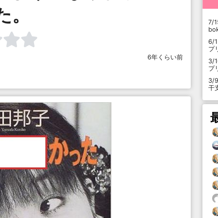
た。
7/1
b
6/
プ
6年くらい前
3/
プ
3/
干