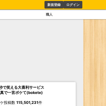
新規登録
ログイン
職人
秒で笑える大喜利サービス
真で一言ボケて(bokete)
ボケ投稿数
115,501,231
件