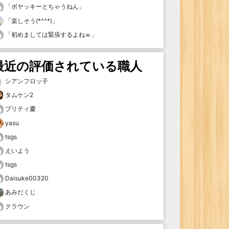
「
ボヤッキーとちゃうねん
」
「
楽しそう(*^^*)
」
「
初めましては緊張するよねｗ
」
最近の評価されている職人
シアンフロッ子
タムケン2
プリティ慶
yasu
tsgs
えいよう
tsgs
Daisuke00320
あみだくじ
クラウン