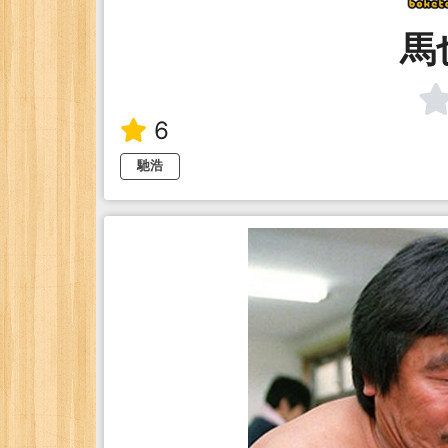
馬
6
馳浩