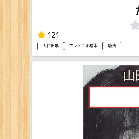
121
大仁田厚
アントニオ猪木
馳浩