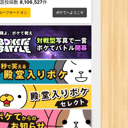
お題投稿数
8,106,527
件
セーフモード オン
ボケてへようこそ