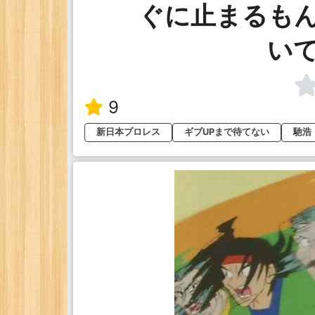
ぐに止まるも
い
9
新日本プロレス
ギブUPまで待てない
馳浩