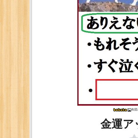
布団
金運ア