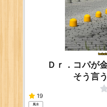
Ｄｒ．コパが
そう言
19
風水