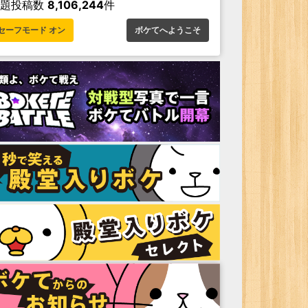
お題投稿数
8,106,244
件
セーフモード オン
ボケてへようこそ