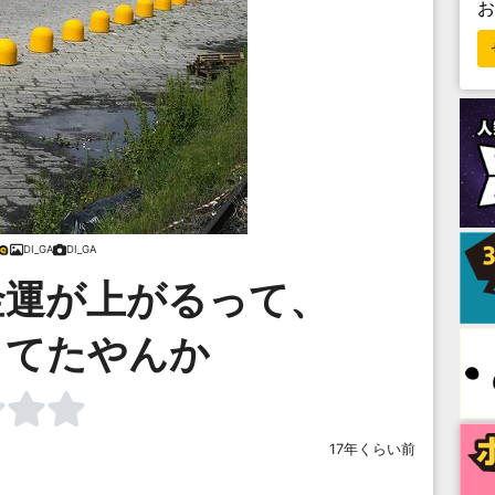
DI_GA
DI_GA
金運が上がるって、
うてたやんか
17年くらい前