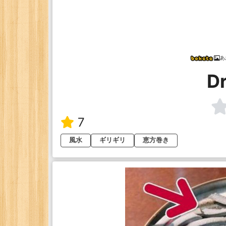
あ
D
7
風水
ギリギリ
恵方巻き