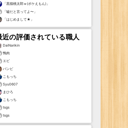
「
黒猫桃太郎ｗ(ボケえもん)
」
「
嘘だと言ってよ〜
」
「
はじめまして★
」
最近の評価されている職人
DaiNarikin
鴨肉
エビ
バンビ
こもっち
Syu0607
まひろ
こもっち
tsgs
tsgs