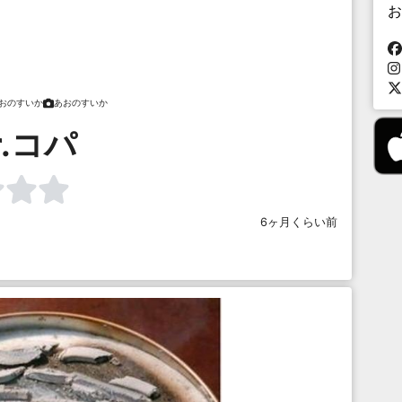
お
おのすいか
あおのすいか
r.コパ
6ヶ月くらい前