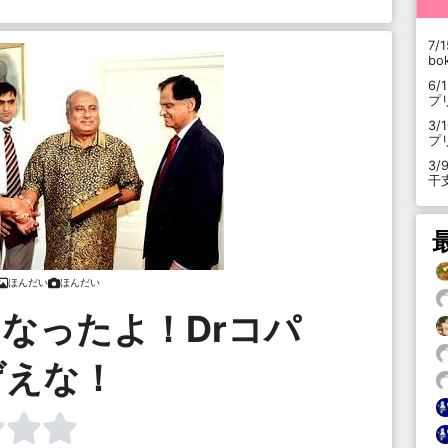
7/1
b
6/
プ
3/
プ
3/
干
ほんだい
ほんだい
なったよ！Drコパ
げえな！