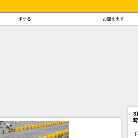
ボケる
お題を出す
3
写