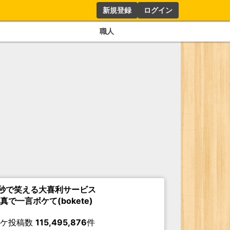
新規登録
ログイン
職人
秒で笑える大喜利サービス
真で一言ボケて(bokete)
ボケ投稿数
115,495,876
件