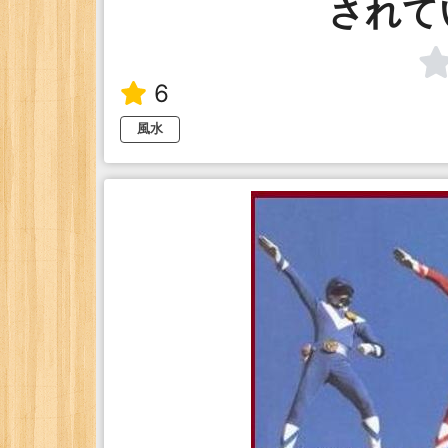
されて
6
風水