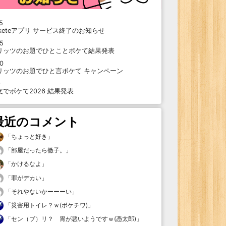
5
oketeアプリ サービス終了のお知らせ
15
リッツのお題でひとことボケて結果発表
10
リッツのお題でひと言ボケて キャンペーン
9
支でボケて2026 結果発表
最近のコメント
「
ちょっと好き
」
「
部屋だったら徹子。
」
「
かけるなよ
」
「
罪がデカい
」
「
それやないかーーーい
」
「
災害用トイレ？ｗ(ボケチワ)
」
「
セン（ブ）リ？ 胃が悪いようですｗ(憑太郎)
」