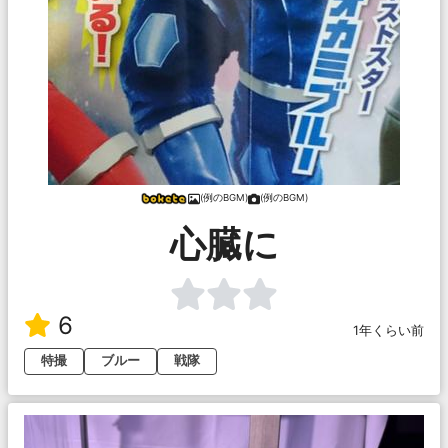
(例のBGM)
(例のBGM)
心臓に
6
1年くらい前
特撮
ブルー
戦隊