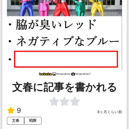
Himanahito1
Himanahito1
文春に記事を書かれる
9
8ヶ月くらい前
文春
戦隊