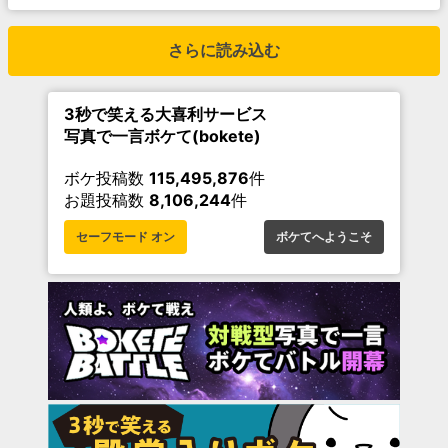
さらに読み込む
3秒で笑える大喜利サービス
写真で一言ボケて(bokete)
ボケ投稿数
115,495,876
件
お題投稿数
8,106,244
件
セーフモード オン
ボケてへようこそ