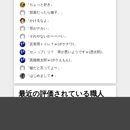
「
ちょっと好き
」
「
部屋だったら徹子。
」
「
かけるなよ
」
「
罪がデカい
」
「
それやないかーーーい
」
「
災害用トイレ？ｗ(ボケチワ)
」
「
セン（ブ）リ？ 胃が悪いようですｗ(憑太郎)
」
「
黒猫桃太郎ｗ(ボケえもん)
」
「
嘘だと言ってよ〜
」
「
はじめまして★
」
最近の評価されている職人
DaiNarikin
鴨肉
エビ
バンビ