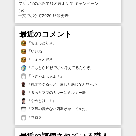
プリッツのお題でひと言ボケて キャンペーン
3/9
干支でボケて2026 結果発表
最近のコメント
「
ちょっと好き
」
「
いいね
」
「
ちょっと好き
」
「
こちとら10秒でボケ考えてるんやぞ
」
「
うぎゃぁぁぁぁ！
」
「
観光でぐるっと一周した感じなんやろか…
」
「
きっとママのカレーはミルキー味
」
「
やめとけ…！
」
「
空気の読めない四羽がやって来た
」
「
ワロタ
」