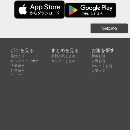
Topに戻る
ボケを見る
まとめを見る
お題を探す
殿堂入り
最新人気まとめ
新着お題
ピックアップボケ
セレクトまとめ
人気お題
人気ボケ
セレクトお題
注目ボケ
人気タグ
急上昇ボケ
新着ボケ
セレクト
タグ
ご利用について
ボケてについて
使い方
利用規約
よくある質問