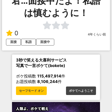
君…面接中だよ！私語
は慎むように！
0
4年くらい前
面接
私語
面接中
3秒で笑える大喜利サービス
写真で一言ボケて(bokete)
ボケ投稿数
115,497,914
件
お題投稿数
8,106,244
件
セーフモード オン
ボケてへようこそ