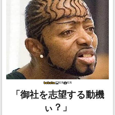
蝦夷
蝦夷
「御社を志望する動機
ぃ？」