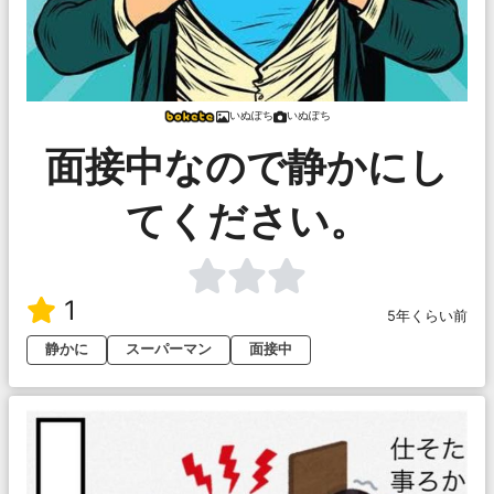
いぬぽち
いぬぽち
面接中なので静かにし
てください。
1
5年くらい前
静かに
スーパーマン
面接中