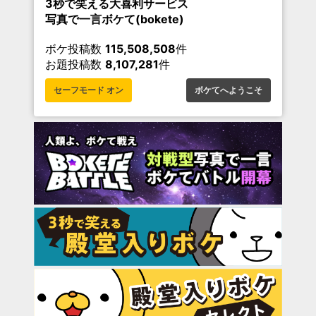
3秒で笑える大喜利サービス
写真で一言ボケて(bokete)
ボケ投稿数
115,508,508
件
お題投稿数
8,107,281
件
セーフモード オン
ボケてへようこそ