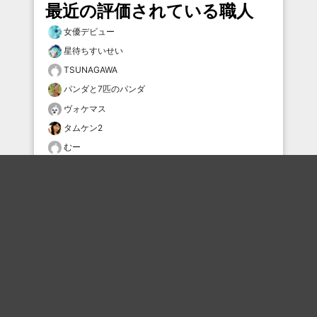
最近の評価されている職人
女優デビュー
星待ちすいせい
TSUNAGAWA
パンダと7匹のパンダ
ヴォケマス
タムケン2
むー
YK5
小十郎
新参者プロトタイプ
おすすめのボケを毎日お届け
いいね！する
フォローする
フォローする