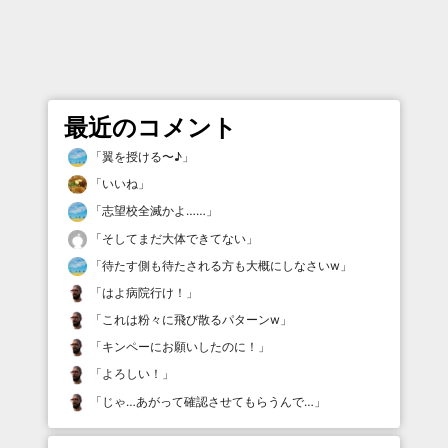
最近のコメント
「
翼を授ける〜♪
」
「
いいね
」
「
志望校全滅かよ……
」
「
そしてまだ大体できてない
」
「
待たす側も待たされる方も大概にしなさいw
」
「
はよ病院行け！
」
「
これは粉々に飛び散るパターンw
」
「
キンペーにお願いしたのに！
」
「
よろしい！
」
「
じゃ…あがって確認させてもらうんで…
」