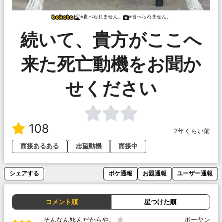
※食べられません。
※食べられません。
続いて、貴方がここへ
来た死亡動機をお聞か
せください
108
2年くらい前
面接あるある
志望動機
面接中
シェアする
ボケ通報
お題通報
ユーザー通報
コメント順
星つけた順
そんなんﾀﾋんだからや。
ボーヤン