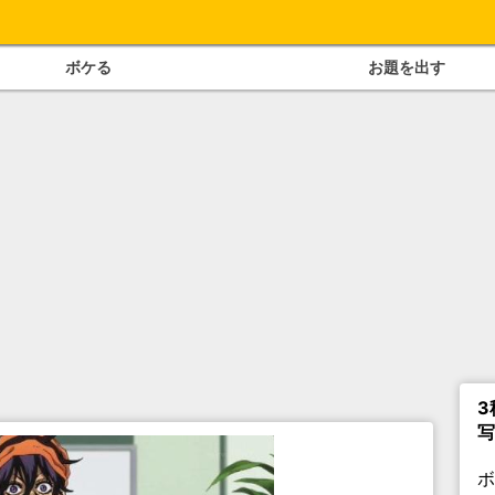
ボケる
お題を出す
3
写