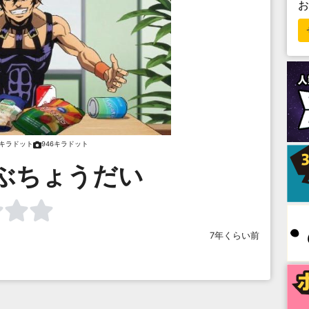
6キラドット
946キラドット
ぶちょうだい
7年くらい前