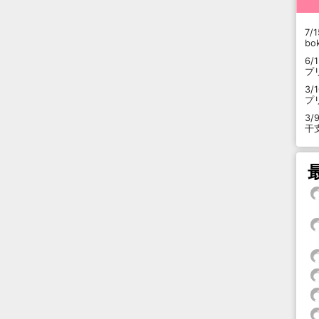
7/1
b
6/
プ
3/
プ
3/
干