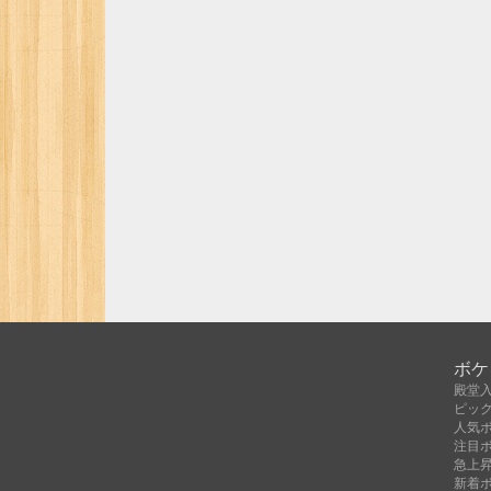
ボケ
殿堂
ピッ
人気
注目
急上
新着