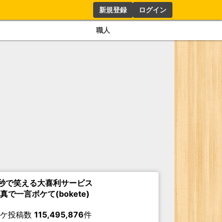
新規登録
ログイン
職人
秒で笑える大喜利サービス
真で一言ボケて(bokete)
ボケ投稿数
115,495,876
件