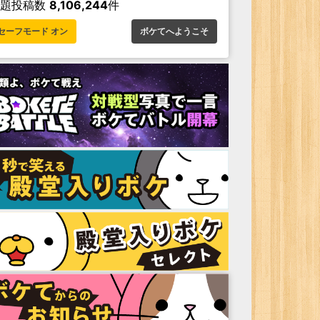
お題投稿数
8,106,244
件
セーフモード オン
ボケてへようこそ