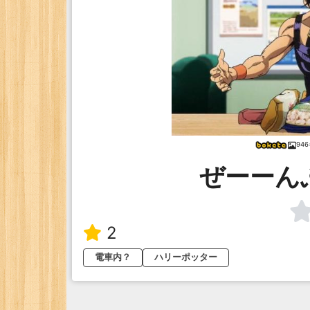
94
ぜーーん
2
電車内？
ハリーポッター