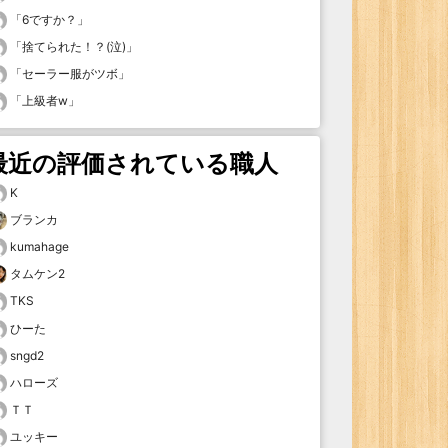
「
6ですか？
」
「
捨てられた！？(泣)
」
「
セーラー服がツボ
」
「
上級者w
」
最近の評価されている職人
K
ブランカ
kumahage
タムケン2
TKS
ひーた
sngd2
ハローズ
ＴＴ
ユッキー