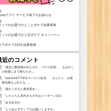
5
oketeアプリ サービス終了のお知らせ
15
リッツのお題でひとことボケて結果発表
10
リッツのお題でひと言ボケて キャンペーン
9
支でボケて2026 結果発表
最近のコメント
「
過去に数回使われたボケ、パクり自演。 もはやこ
の程度にまで落ちたか…
」
「
boke/44777610 ←パクり自演。 タムケン、お前
相当落ちぶれたな…
」
「
誰かこの人に座布団を！
」
「
したとたん見向きもされないパターン(泣)
」
「
あるあるw
」
「
とりあえずサンプルお願いしますw
」