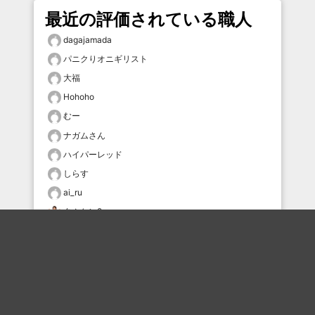
最近の評価されている職人
dagajamada
パニクりオニギリスト
大福
Hohoho
むー
ナガムさん
ハイパーレッド
しらす
ai_ru
タムケン2
おすすめのボケを毎日お届け
いいね！する
フォローする
フォローする