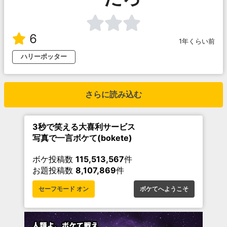
6
1年くらい前
ハリーポッター
さらに読み込む
3秒で笑える大喜利サービス
写真で一言ボケて(bokete)
ボケ投稿数
115,513,567
件
お題投稿数
8,107,869
件
セーフモード オン
ボケてへようこそ