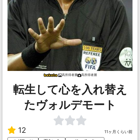
高所得者層
高所得者層
転生して心を入れ替え
たヴォルデモート
12
11ヶ月くらい前