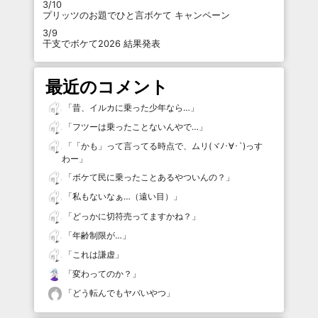
3/10
プリッツのお題でひと言ボケて キャンペーン
3/9
干支でボケて2026 結果発表
最近のコメント
「
昔、イルカに乗った少年なら…
」
「
フツーは乗ったことないんやで…
」
「
「かも」って言ってる時点で、ムリ(ヾﾉ･∀･`)っす
わー
」
「
ボケて民に乗ったことあるやついんの？
」
「
私もないなぁ…（遠い目）
」
「
どっかに切符売ってますかね？
」
「
年齢制限が…
」
「
これは謙虚
」
「
変わってのか？
」
「
どう転んでもヤバいやつ
」