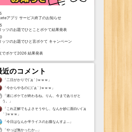
5
oketeアプリ サービス終了のお知らせ
15
リッツのお題でひとことボケて結果発表
10
リッツのお題でひと言ボケて キャンペーン
9
支でボケて2026 結果発表
最近のコメント
「
二日がかりで(´д｀)ｗｗｗ
」
「
今からやるのに(´д｀)ｗｗｗ
」
「
遂にボケてが終わるね。りん、今までありがと
う。
」
「
これ正解でもよさそうやし、なんか妙に面白い(´д
｀)ｗｗｗ
」
「
今日はなんか半ライスのお腹なんすよ…
」
「
やっぱ無かったか…
」