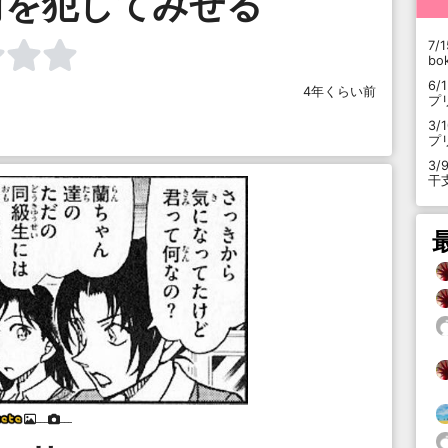
前を犯してみせる
7/1
b
6/
4年くらい前
プ
3/
プ
3/
干
___
___