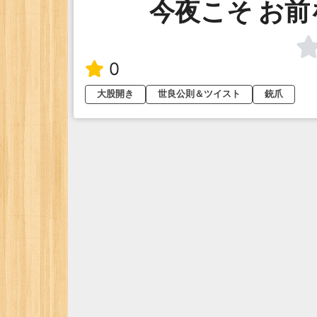
今夜こそ お
0
大股開き
世良公則＆ツイスト
銃爪