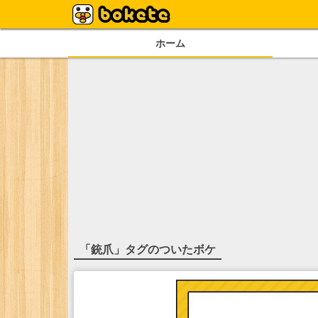
ホーム
「
銃爪
」タグのついたボケ