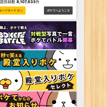
お題投稿数
8,107,633
件
セーフモード オン
ボケてへようこそ