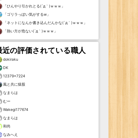
「
ひんやり引かれとる(´д｀)ｗｗｗ
」
「
ゴリラっぽい気がするw
」
「
ネットになんか書き込んだんかな(´д｀)ｗｗｗ
」
「
熱い方が危ない(´д｀)ｗｗｗ
」
最近の評価されている職人
dokiraku
DK
12379×7224
風と共に猿股
なまらは
むー
Wakegi177674
なまらは
和尚
なみへえ