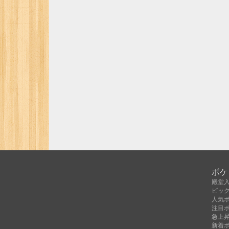
ボケ
殿堂
ピッ
人気
注目
急上
新着