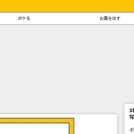
ボケる
お題を出す
3
写