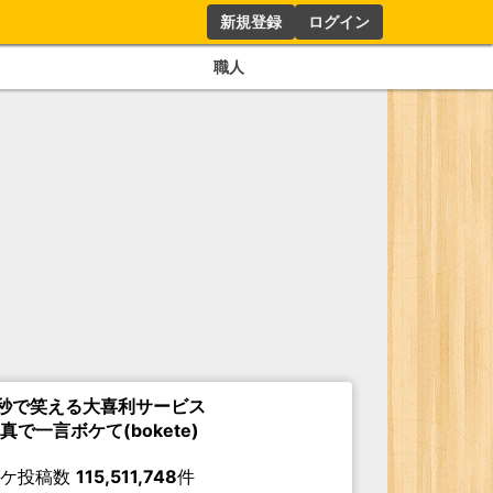
新規登録
ログイン
職人
秒で笑える大喜利サービス
真で一言ボケて(bokete)
ボケ投稿数
115,511,748
件