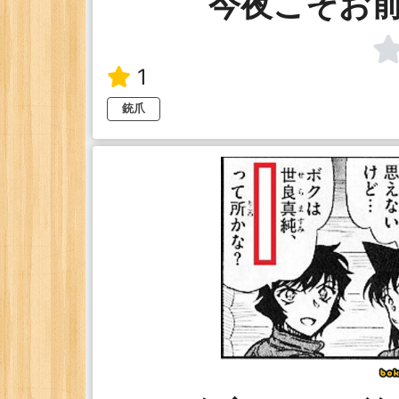
今夜こそお
1
銃爪