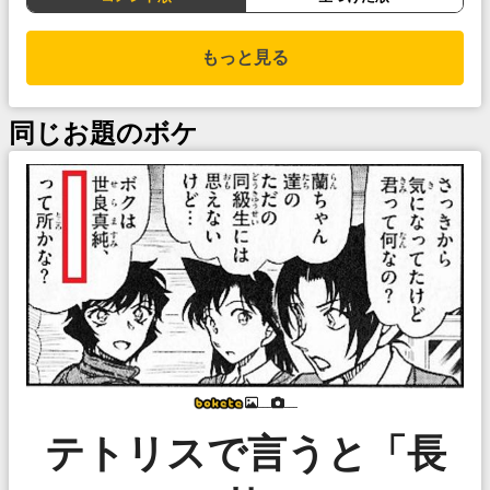
もっと見る
同じお題のボケ
___
___
テトリスで言うと「長