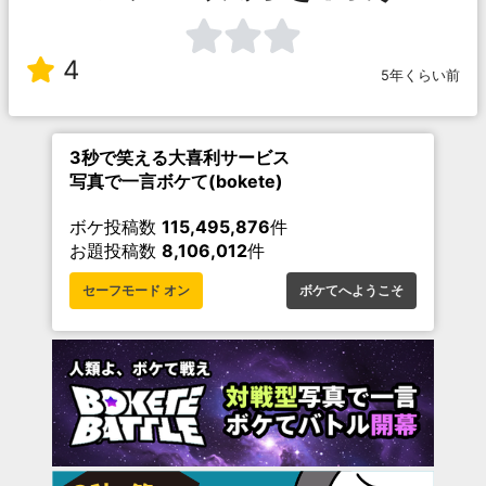
4
5年くらい前
3秒で笑える大喜利サービス
写真で一言ボケて(bokete)
ボケ投稿数
115,495,876
件
お題投稿数
8,106,012
件
セーフモード オン
ボケてへようこそ