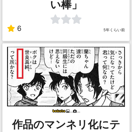
い棒」
6
5年くらい前
___
___
作品のマンネリ化にテ