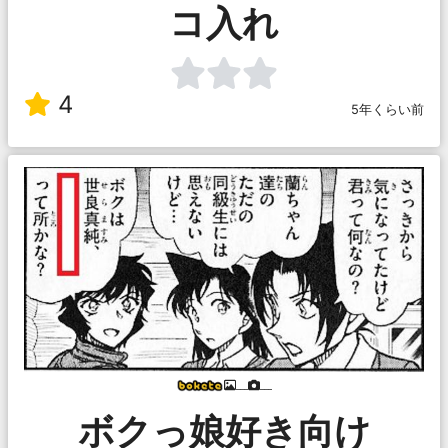
コ入れ
4
5年くらい前
___
___
ボクっ娘好き向け