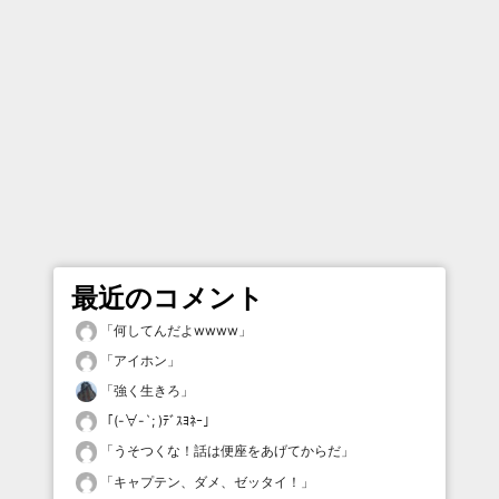
最近のコメント
「
何してんだよwwww
」
「
アイホン
」
「
強く生きろ
」
「
(-∀-`; )ﾃﾞｽﾖﾈｰ
」
「
うそつくな！話は便座をあげてからだ
」
「
キャプテン、ダメ、ゼッタイ！
」