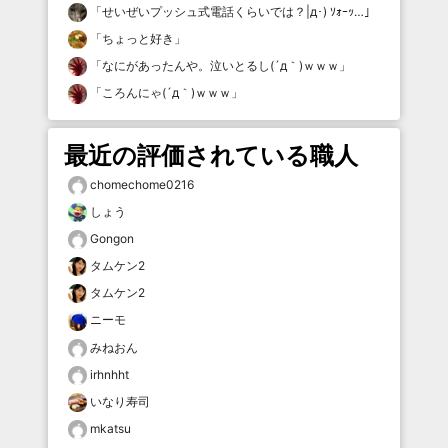
「
せいぜいプッシュ式電話くらいでは？|д･) ｿｫｰｯ…
」
「
ちょっと好き
」
「
なにがあったんや。泣いとるし(´д｀)ｗｗｗ
」
「
ころんにゃ(´д｀)ｗｗｗ
」
最近の評価されている職人
chomechome0216
しょう
Gongon
タムケン2
タムケン2
ニーモ
みねおん
irhnhht
いなり寿司
mkatsu