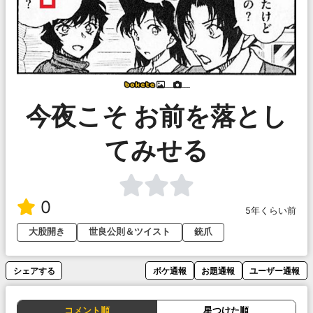
___
___
今夜こそ お前を落とし
てみせる
0
5年くらい前
大股開き
世良公則＆ツイスト
銃爪
シェアする
ボケ通報
お題通報
ユーザー通報
コメント順
星つけた順