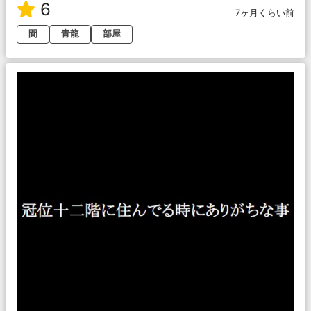
6
7ヶ月くらい前
間
青龍
部屋