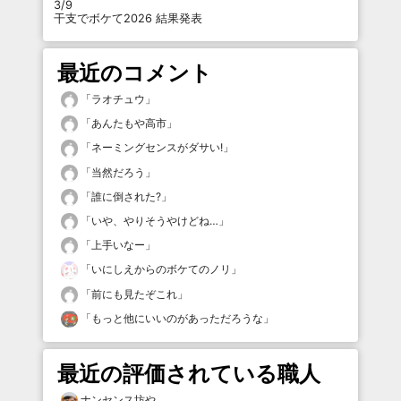
3/9
干支でボケて2026 結果発表
最近のコメント
「
ラオチュウ
」
「
あんたもや高市
」
「
ネーミングセンスがダサい!
」
「
当然だろう
」
「
誰に倒された?
」
「
いや、やりそうやけどね…
」
「
上手いなー
」
「
いにしえからのボケてのノリ
」
「
前にも見たぞこれ
」
「
もっと他にいいのがあっただろうな
」
最近の評価されている職人
ナンセンス坊や