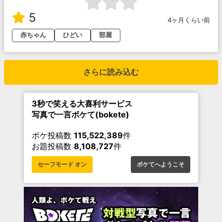
5
4ヶ月くらい前
赤ちゃん
ひどい
部屋
さらに読み込む
3秒で笑える大喜利サービス
写真で一言ボケて(bokete)
ボケ投稿数
115,522,389
件
お題投稿数
8,108,727
件
セーフモード オン
ボケてへようこそ