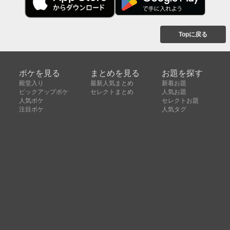
Topに戻る
ボケを見る
まとめを見る
お題を探す
殿堂入り
最新人気まとめ
新着お題
ピックアップボケ
セレクトまとめ
人気お題
人気ボケ
セレクトお題
注目ボケ
人気タグ
急上昇ボケ
新着ボケ
セレクト
タグ
ご利用について
ボケてについて
使い方
利用規約
よくある質問
クッキーの利用について
お問い合わせ