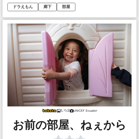
ドラえもん
廊下
部屋
むろぼ
UNICEF Ecuador
お前の部屋、ねぇから