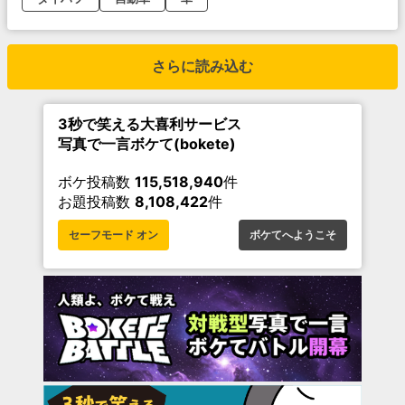
さらに読み込む
3秒で笑える大喜利サービス
写真で一言ボケて(bokete)
ボケ投稿数
115,518,940
件
お題投稿数
8,108,422
件
セーフモード オン
ボケてへようこそ