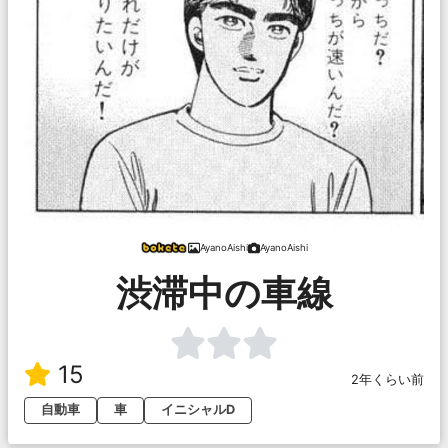
AyanoAishi
AyanoAishi
渋滞中の車線
15
2年くらい前
自動車
車
イニシャルD