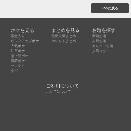
Topに戻る
ボケを見る
まとめを見る
お題を探す
殿堂入り
最新人気まとめ
新着お題
ピックアップボケ
セレクトまとめ
人気お題
人気ボケ
セレクトお題
注目ボケ
人気タグ
急上昇ボケ
新着ボケ
セレクト
タグ
ご利用について
ボケてについて
使い方
利用規約
よくある質問
クッキーの利用について
お問い合わせ
広告掲載について
運営会社