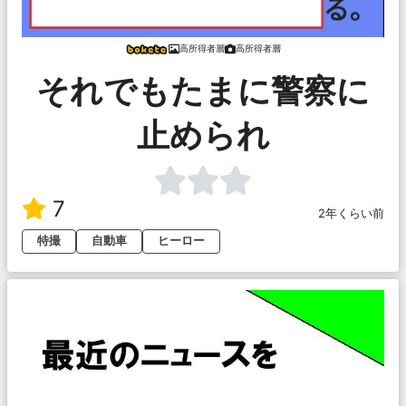
高所得者層
高所得者層
それでもたまに警察に
止められ
7
2年くらい前
特撮
自動車
ヒーロー