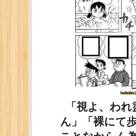
「視よ、われ
ん」「裸にて