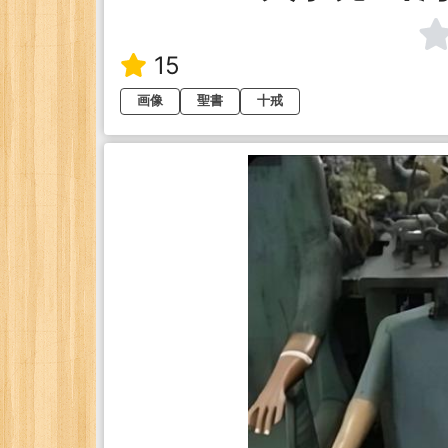
15
画像
聖書
十戒