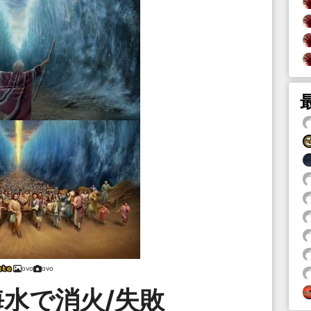
ovo
ovo
海水で消火/失敗