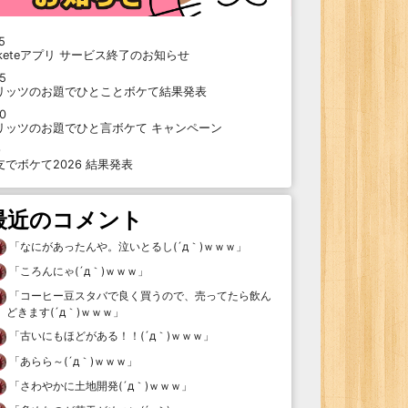
5
oketeアプリ サービス終了のお知らせ
15
リッツのお題でひとことボケて結果発表
10
リッツのお題でひと言ボケて キャンペーン
9
支でボケて2026 結果発表
最近のコメント
「
なにがあったんや。泣いとるし(´д｀)ｗｗｗ
」
「
ころんにゃ(´д｀)ｗｗｗ
」
「
コーヒー豆スタバで良く買うので、売ってたら飲ん
どきます(´д｀)ｗｗｗ
」
「
古いにもほどがある！！(´д｀)ｗｗｗ
」
「
あらら～(´д｀)ｗｗｗ
」
「
さわやかに土地開発(´д｀)ｗｗｗ
」