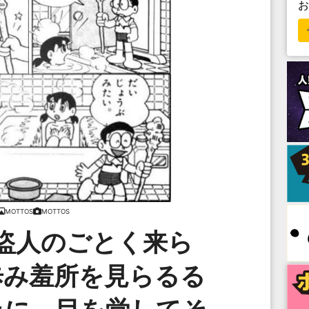
MOTTOS
MOTTOS
盜人のごとく来ら
歩み羞所を見らるる