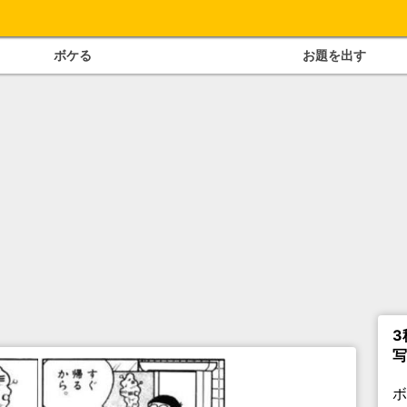
ボケる
お題を出す
3
写