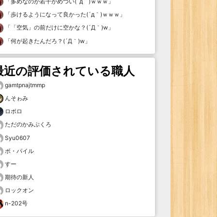
「
多めなのが若干がめつい(´д｀)ｗｗｗ
」
「
歩けるようになって良かった(´д｀)ｗｗｗ
」
「
「空気」の前だけに空かな？(´Д｀)w
」
「
何が起きたんだろ？(´Д｀)w
」
最近の評価されている職人
gamtpnajtmmp
んそゎみ
ロボロ
ただのかみぶくろ
Syu0607
ボ・パイル
すー
期待の新人
ロックオン
n-202号