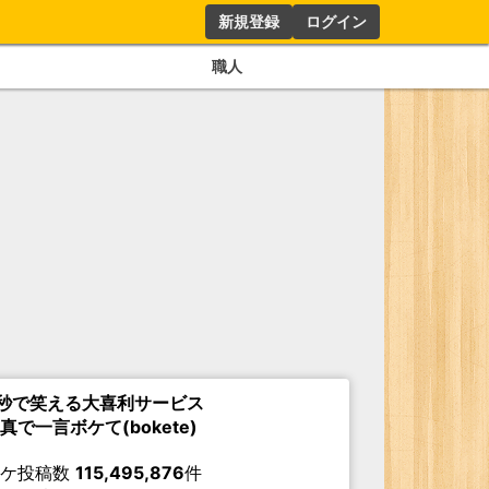
新規登録
ログイン
職人
秒で笑える大喜利サービス
真で一言ボケて(bokete)
ボケ投稿数
115,495,876
件