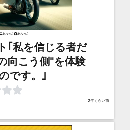
あねっさ
あねっさ
ト｢私を信じる者だ
の向こう側"を体験
のです。｣
2年くらい前