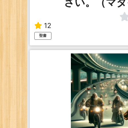
さい。（マタイ
12
聖書