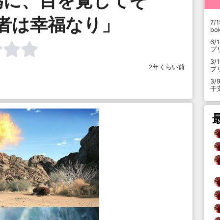
為に、目を覚してそ
者は幸福なり」
7/1
b
6/
プ
3/
2年くらい前
プ
3/
干