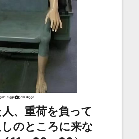
gold_digge
gold_digge
た人、重荷を負って
たしのところに来な