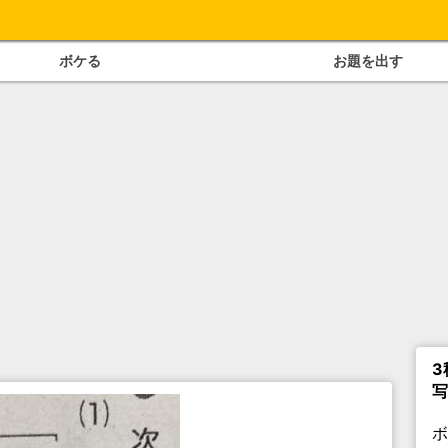
ボケる
お題を出す
3
写