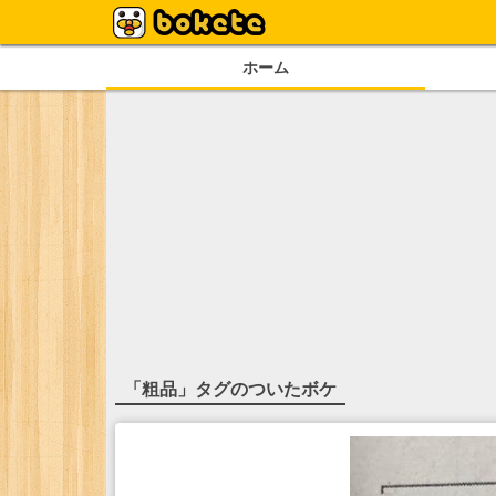
ホーム
「
粗品
」タグのついたボケ