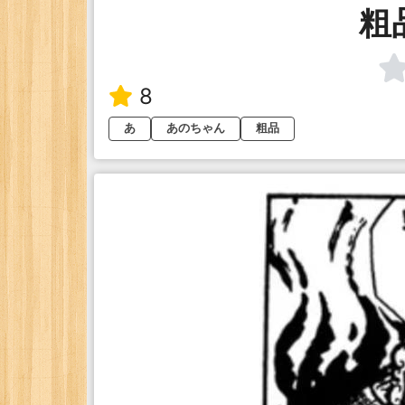
粗
8
あ
あのちゃん
粗品