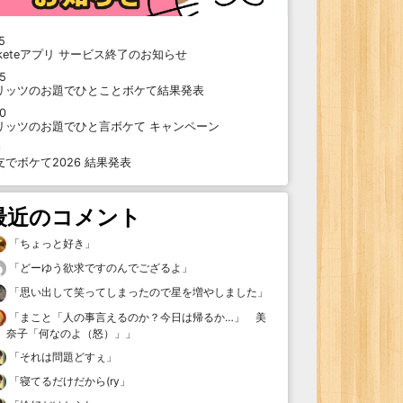
5
oketeアプリ サービス終了のお知らせ
15
リッツのお題でひとことボケて結果発表
10
リッツのお題でひと言ボケて キャンペーン
9
支でボケて2026 結果発表
最近のコメント
「
ちょっと好き
」
「
どーゆう欲求ですのんでござるよ
」
「
思い出して笑ってしまったので星を増やしました
」
「
まこと「人の事言えるのか？今日は帰るか…」 美
奈子「何なのよ（怒）」
」
「
それは問題どすぇ
」
「
寝てるだけだから(ry
」