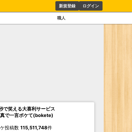
新規登録
ログイン
職人
秒で笑える大喜利サービス
真で一言ボケて(bokete)
ボケ投稿数
115,511,748
件