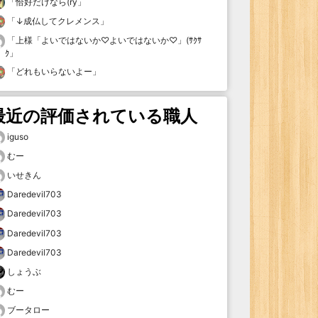
「
恰好だけなら(ry
」
「
↓成仏してクレメンス
」
「
上様「よいではないか♡よいではないか♡」(ｻｸｻ
ｸ
」
「
どれもいらないよー
」
最近の評価されている職人
iguso
むー
いせきん
Daredevil703
Daredevil703
Daredevil703
Daredevil703
しょうぶ
むー
ブータロー