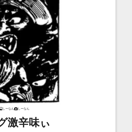
しーなん
しーなん
グ激辛味ぃ