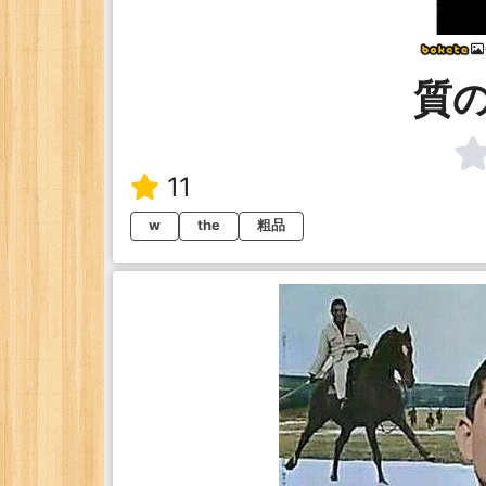
質
11
w
the
粗品