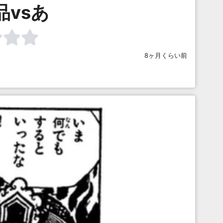
品vsあ
8ヶ月くらい前