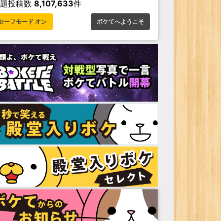
お題投稿数
8,107,633
件
セーフモード オン
ボケてへようこそ