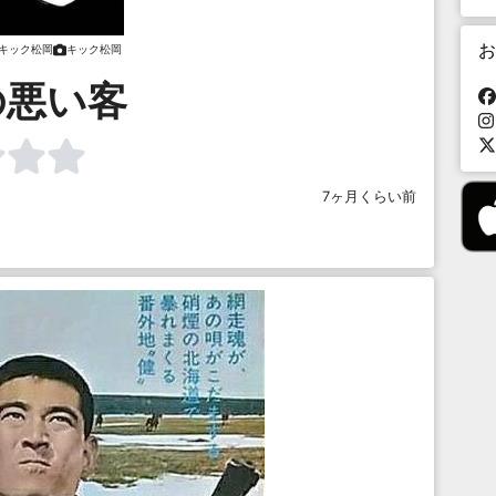
お
キック松岡
キック松岡
の悪い客
7ヶ月くらい前