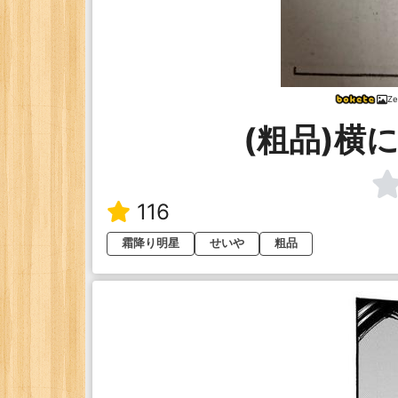
Ze
(粗品)横
116
霜降り明星
せいや
粗品