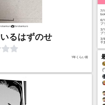
7/1
b
6/
プ
robankuro
Zerobankuro
3/
プ
にいるはずのせ
3/
干
1年くらい前