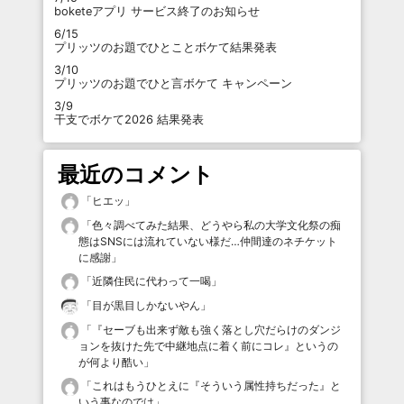
boketeアプリ サービス終了のお知らせ
6/15
プリッツのお題でひとことボケて結果発表
3/10
プリッツのお題でひと言ボケて キャンペーン
3/9
干支でボケて2026 結果発表
最近のコメント
「
ヒエッ
」
「
色々調べてみた結果、どうやら私の大学文化祭の痴
態はSNSには流れていない様だ…仲間達のネチケット
に感謝
」
「
近隣住民に代わって一喝
」
「
目が黒目しかないやん
」
「
『セーブも出来ず敵も強く落とし穴だらけのダンジ
ョンを抜けた先で中継地点に着く前にコレ』というの
が何より酷い
」
「
これはもうひとえに『そういう属性持ちだった』と
いう事なのでは
」