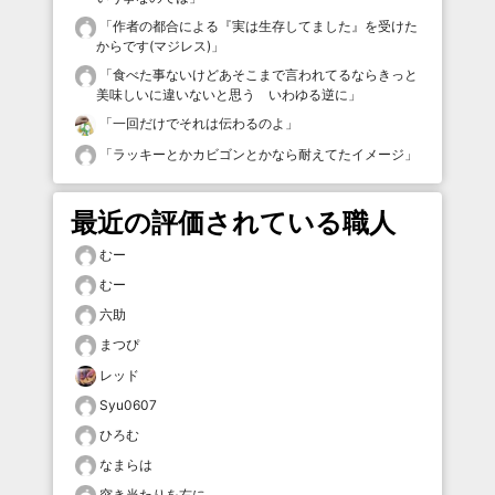
「
作者の都合による『実は生存してました』を受けた
からです(マジレス)
」
「
食べた事ないけどあそこまで言われてるならきっと
美味しいに違いないと思う いわゆる逆に
」
「
一回だけでそれは伝わるのよ
」
「
ラッキーとかカビゴンとかなら耐えてたイメージ
」
最近の評価されている職人
むー
むー
六助
まつぴ
レッド
Syu0607
ひろむ
なまらは
突き当たりを右に