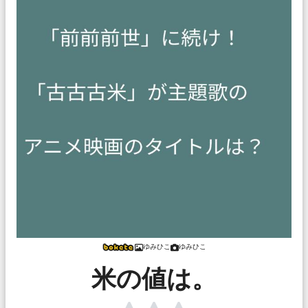
ゆみひこ
ゆみひこ
米の値は。