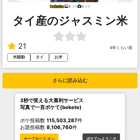
まっく
まっく
タイ産のジャスミン米
21
4年くらい前
米騒動
タイ
お米
さらに読み込む
3秒で笑える大喜利サービス
写真で一言ボケて(bokete)
ボケ投稿数
115,503,287
件
お題投稿数
8,106,760
件
セーフモード オン
ボケてへようこそ