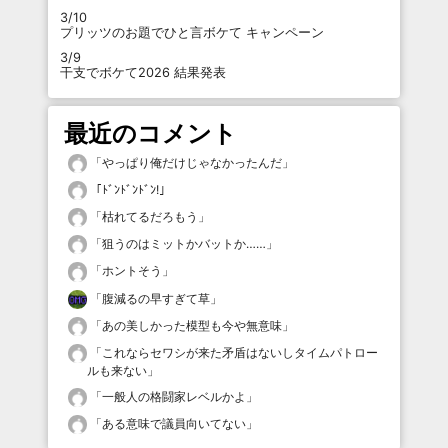
3/10
プリッツのお題でひと言ボケて キャンペーン
3/9
干支でボケて2026 結果発表
最近のコメント
「
やっぱり俺だけじゃなかったんだ
」
「
ﾄﾞﾝﾄﾞﾝﾄﾞﾝ!
」
「
枯れてるだろもう
」
「
狙うのはミットかバットか……
」
「
ホントそう
」
「
腹減るの早すぎて草
」
「
あの美しかった模型も今や無意味
」
「
これならセワシが来た矛盾はないしタイムパトロー
ルも来ない
」
「
一般人の格闘家レベルかよ
」
「
ある意味で議員向いてない
」