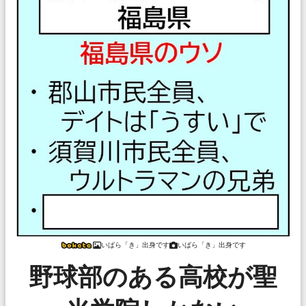
いばら「き」出身です
いばら「き」出身です
野球部のある高校が聖