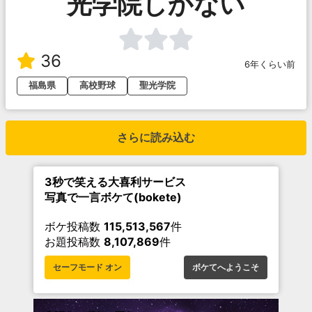
光学院しかない
36
6年くらい前
福島県
高校野球
聖光学院
さらに読み込む
3秒で笑える大喜利サービス
写真で一言ボケて(bokete)
ボケ投稿数
115,513,567
件
お題投稿数
8,107,869
件
セーフモード オン
ボケてへようこそ