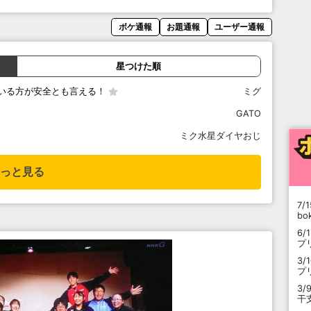
ボケ通報
お題通報
ユーザー通報
星つけた順
いる方が安全とも言える！
ミグ
GATO
ミク水星ダイヤおじ
っと見る
7/1
b
6/
プ
3/
プ
3/
干