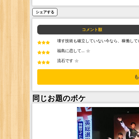
シェアする
コメント順
壊す技術も確立していない今なら、稼働して
福島に恋して…
流石です
も
同じお題のボケ