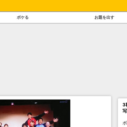
ボケる
お題を出す
3
写