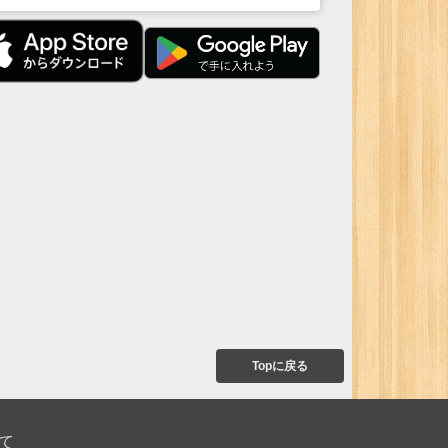
Topに戻る
て