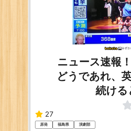
みずか
ニュース速報！
どうであれ、英
続ける
27
原発
福島県
演劇部