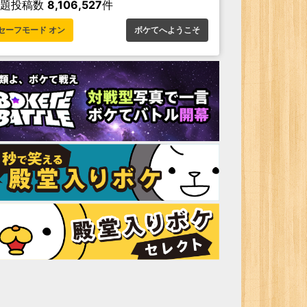
お題投稿数
8,106,527
件
セーフモード オン
ボケてへようこそ