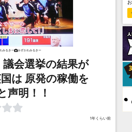
わみるきー
みずかわみるきー
 議会選挙の結果が
国は 原発の稼働を
と声明！！
1年くらい前