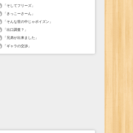
「
そしてフリーズ
」
「
きっこーさーん
」
「
そんな世の中じゃポイズン
」
「
出口調査？
」
「
兄弟が出来ました
」
「
ギャラの交渉
」