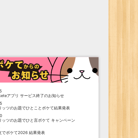
5
oketeアプリ サービス終了のお知らせ
15
リッツのお題でひとことボケて結果発表
10
リッツのお題でひと言ボケて キャンペーン
9
支でボケて2026 結果発表