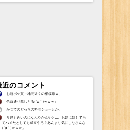
最近のコメント
「
お題ボケ賞～地元近くの相模線ｗ
」
「
色白通り越しとる(´д｀)ｗｗｗ
」
「
かつてのどっちの料理ショーとか
」
「
サ終も近いのになんやかんやと…。お題に対して当
てハメたとしても成立やろ？あんまり気にしなさんな
(´д｀)ｗｗｗ
」