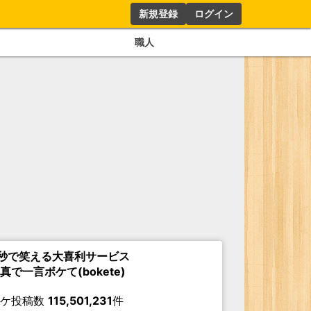
新規登録
ログイン
職人
秒で笑える大喜利サービス
真で一言ボケて(bokete)
ボケ投稿数
115,501,231
件