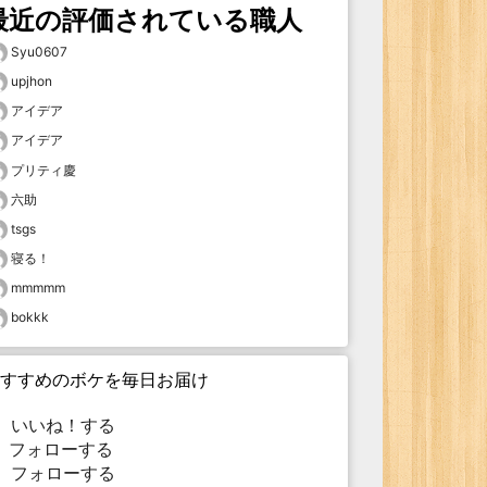
最近の評価されている職人
Syu0607
upjhon
アイデア
アイデア
プリティ慶
六助
tsgs
寝る！
mmmmm
bokkk
すすめのボケを毎日お届け
いいね！する
フォローする
フォローする