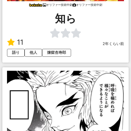
オリファー技術中尉
オリファー技術中尉
知ら
11
2年くらい前
語り
他人
煉獄杏寿郎