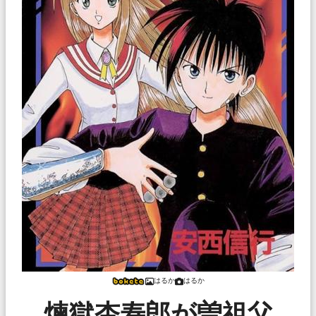
はるか
はるか
煉獄杏寿郎が曽祖父