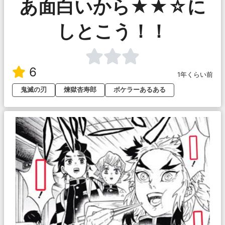
あ面白いから★★☆に
しとこう！！
6
1年くらい前
鬼滅の刃
煉獄杏寿郎
ボケラーあるある