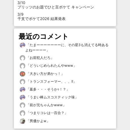
3/10
プリッツのお題でひと言ボケて キャンペーン
3/9
干支でボケて2026 結果発表
最近のコメント
「
たまーーーーーーーに、その星3も消えてる時ある
よねーーーー
」
「
お前犯人だろ
」
「
どういじめられたんやwww
」
「
大きい方が弟かっ！
」
「
トランスフォーマー、、、!!
」
「
墓多・・・そうかｯ！？
」
「
うまい棒ムスコスティック味
」
「
前が兄ちゃんかwww
」
「
つまりコレは⋯百合？
」
「
男優かよw
」