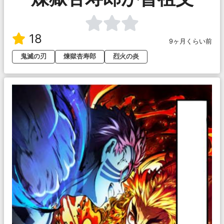
18
9ヶ月くらい前
鬼滅の刃
煉獄杏寿郎
烈火の炎