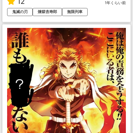
12
1年くらい前
鬼滅の刃
煉獄杏寿郎
無限列車