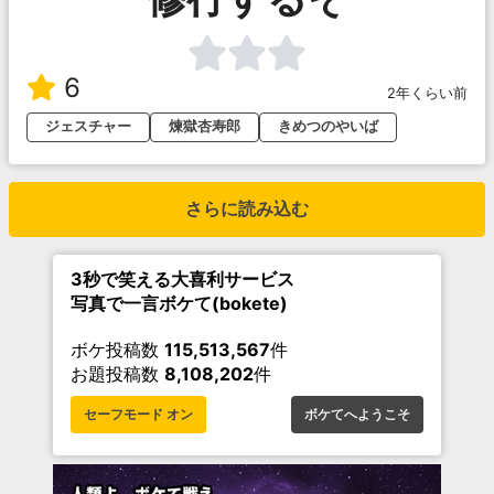
6
2年くらい前
ジェスチャー
煉獄杏寿郎
きめつのやいば
さらに読み込む
3秒で笑える大喜利サービス
写真で一言ボケて(bokete)
ボケ投稿数
115,513,567
件
お題投稿数
8,108,202
件
セーフモード オン
ボケてへようこそ