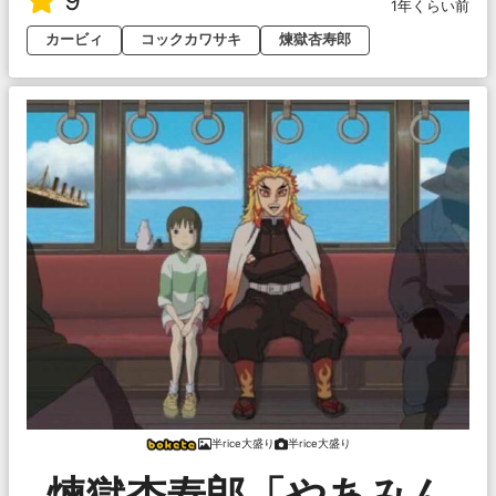
9
1年くらい前
カービィ
コックカワサキ
煉獄杏寿郎
半rice大盛り
半rice大盛り
煉獄杏寿郎「やあみん