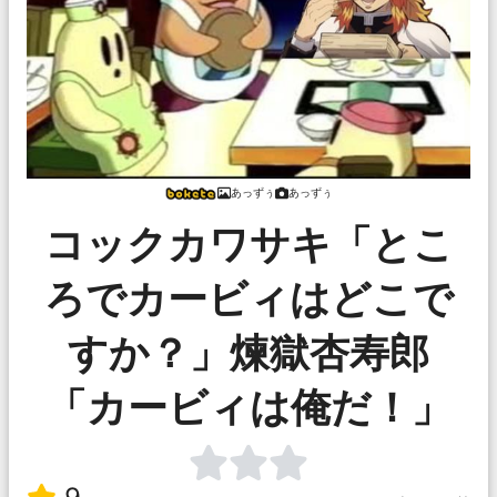
あっずぅ
あっずぅ
コックカワサキ「とこ
ろでカービィはどこで
すか？」煉獄杏寿郎
「カービィは俺だ！」