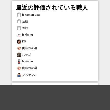
最近の評価されている職人
hikamaniaaa
達観
達観
hikiniku
K5
肉球の深淵
ステゴ
hikiniku
肉球の深淵
タムケン2
おすすめのボケを毎日お届け
いいね！する
フォローする
フォローする