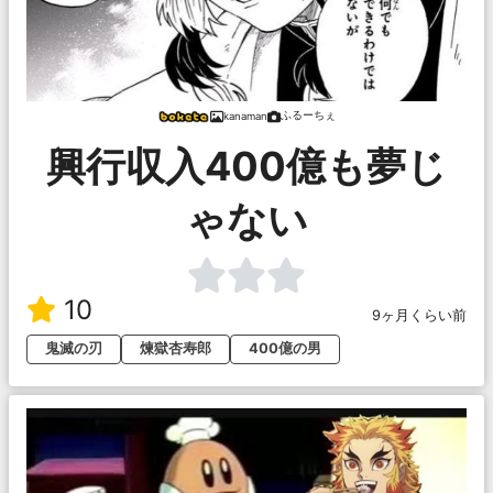
ふるーちぇ
kanaman
興行収入400億も夢じ
ゃない
10
9ヶ月くらい前
鬼滅の刃
煉獄杏寿郎
400億の男