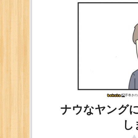
手巻きの
ナウなヤング
し