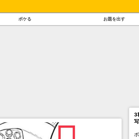
ボケる
お題を出す
3
写