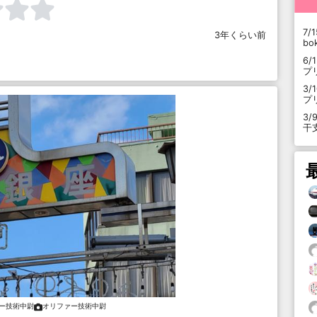
7/1
3年くらい前
b
6/
プ
3/
プ
3/
干
ー技術中尉
オリファー技術中尉