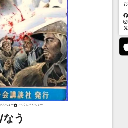
お
そんちょー
りっくんそんちょー
/なう