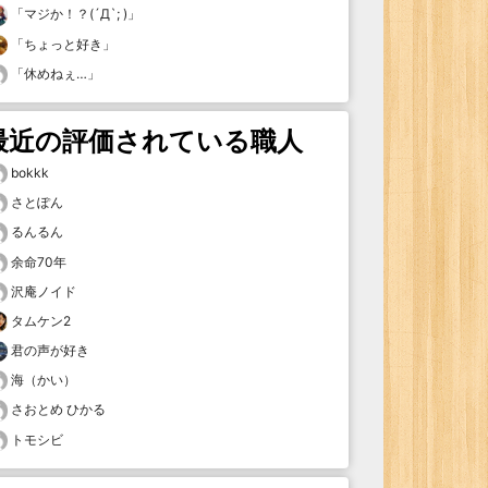
「
マジか！？(´Д`; )
」
「
ちょっと好き
」
「
休めねぇ…
」
最近の評価されている職人
bokkk
さとぽん
るんるん
余命70年
沢庵ノイド
タムケン2
君の声が好き
海（かい）
さおとめ ひかる
トモシビ