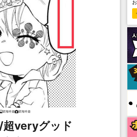
碧海吟遊
碧海吟遊
超veryグッド