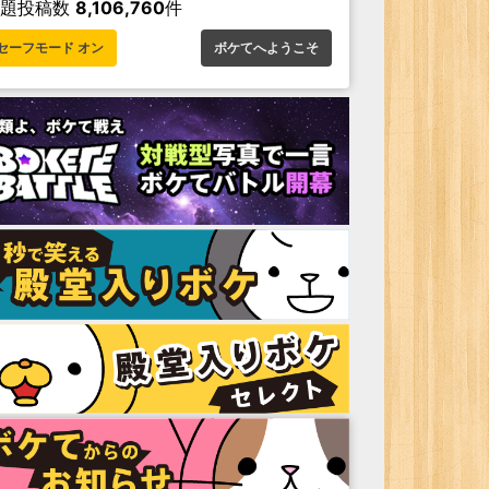
お題投稿数
8,106,760
件
セーフモード オン
ボケてへようこそ