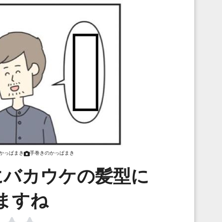
かっぱまき
手巻きのかっぱまき
にバカウケの髪型に
ますね