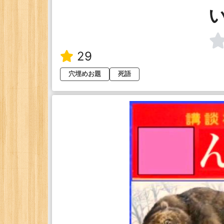
29
穴埋めお題
死語