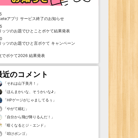
5
oketeアプリ サービス終了のお知らせ
15
リッツのお題でひとことボケて結果発表
10
リッツのお題でひと言ボケて キャンペーン
9
支でボケて2026 結果発表
最近のコメント
「
それは山下美月！
」
「
ほんまかいな、そうかいな♪
」
「
HPゲージがじゃましてるぅ
」
「
やがて縮む
」
「
自分から飛び降りるんだ！
」
「
暗くなるとジ・エンド
」
「
叩けボンゴ
」