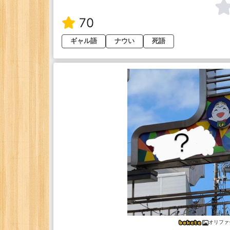
70
ギャル語
ナウい
死語
オリファ