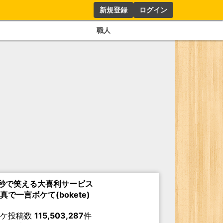
新規登録
ログイン
職人
秒で笑える大喜利サービス
真で一言ボケて(bokete)
ボケ投稿数
115,503,287
件