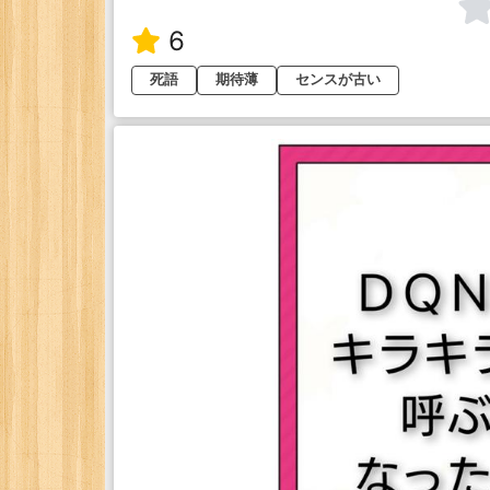
6
死語
期待薄
センスが古い