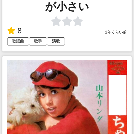
が小さい
8
2年くらい前
歌謡曲
歌手
演歌