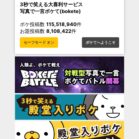
3秒で笑える大喜利サービス
写真で一言ボケて(bokete)
ボケ投稿数
115,518,940
件
お題投稿数
8,108,422
件
セーフモード オン
ボケてへようこそ