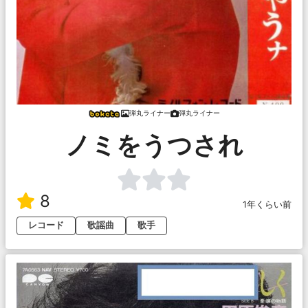
弾丸ライナー
弾丸ライナー
ノミをうつされ
8
1年くらい前
レコード
歌謡曲
歌手