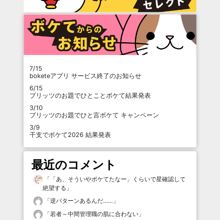
7/15
boketeアプリ サービス終了のお知らせ
6/15
プリッツのお題でひとことボケて結果発表
3/10
プリッツのお題でひと言ボケて キャンペーン
3/9
干支でボケて2026 結果発表
最近のコメント
「
「あ、そういやボケてたなー」くらいで星確認して
絶望する
」
「
逆パターンあるんだ……
」
「
若者～中間管理職の肌に合わない
」