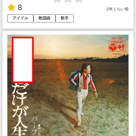
8
2年くらい前
アイドル
歌謡曲
歌手