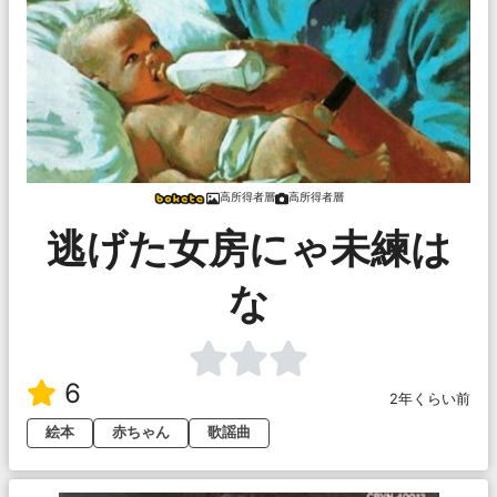
高所得者層
高所得者層
逃げた女房にゃ未練は
な
6
2年くらい前
絵本
赤ちゃん
歌謡曲