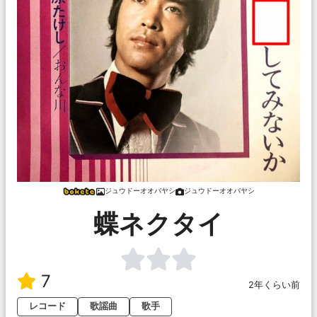
ジュウドーオオバヤシ
ジュウドーオオバヤシ
蝶ネクタイ
7
2年くらい前
レコード
歌謡曲
歌手