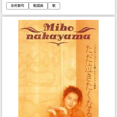
谷村新司
歌謡曲
歌