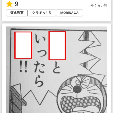
9
3年くらい前
森永製菓
クリぽっちり
MORINAGA