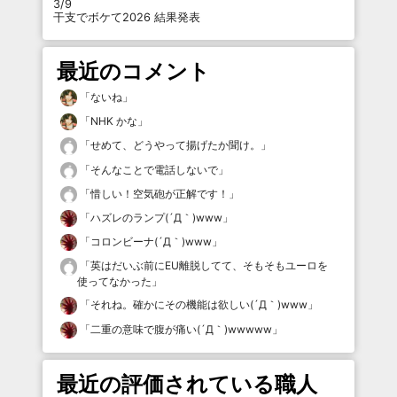
3/9
干支でボケて2026 結果発表
最近のコメント
「
ないね
」
「
NHK かな
」
「
せめて、どうやって揚げたか聞け。
」
「
そんなことで電話しないで
」
「
惜しい！空気砲が正解です！
」
「
ハズレのランプ(´Д｀)www
」
「
コロンビーナ(´Д｀)www
」
「
英はだいぶ前にEU離脱してて、そもそもユーロを
使ってなかった
」
「
それね。確かにその機能は欲しい(´Д｀)www
」
「
二重の意味で腹が痛い(´Д｀)wwwww
」
最近の評価されている職人