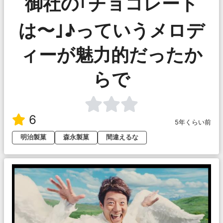
御社の｢チョコレート
は〜｣♪っていうメロデ
ィーが魅力的だったか
らで
6
5年くらい前
明治製菓
森永製菓
間違えるな