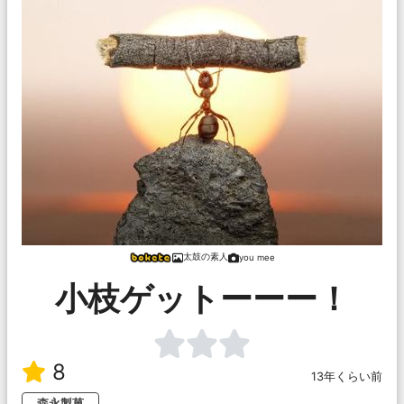
太鼓の素人
you mee
小枝ゲットーーー！
8
13年くらい前
森永製菓