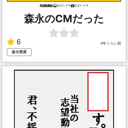
あみたそ☆
あみたそ☆
森永のCMだった
6
4年くらい前
森永製菓