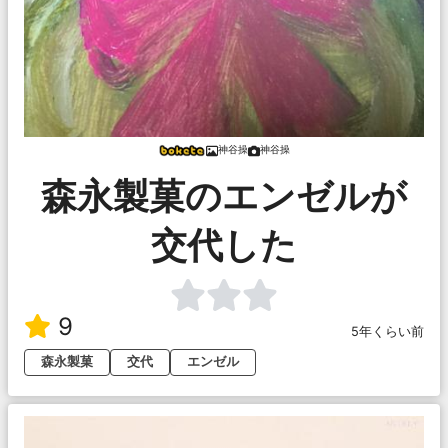
神谷操
神谷操
森永製菓のエンゼルが
交代した
9
5年くらい前
森永製菓
交代
エンゼル