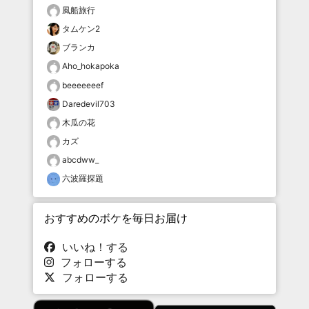
風船旅行
タムケン2
ブランカ
Aho_hokapoka
beeeeeeef
Daredevil703
木瓜の花
カズ
abcdww_
六波羅探題
おすすめのボケを毎日お届け
いいね！する
フォローする
フォローする