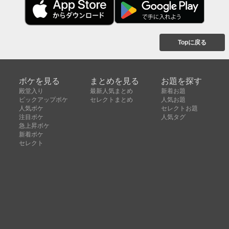
Topに戻る
ボケを見る
まとめを見る
お題を探す
殿堂入り
最新人気まとめ
新着お題
ピックアップボケ
セレクトまとめ
人気お題
人気ボケ
セレクトお題
注目ボケ
人気タグ
急上昇ボケ
新着ボケ
セレクト
タグ
ご利用について
ボケてについて
使い方
利用規約
よくある質問
クッキーの利用について