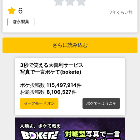
6
7年くらい前
森永製菓
さらに読み込む
3秒で笑える大喜利サービス
写真で一言ボケて(bokete)
ボケ投稿数
115,497,914
件
お題投稿数
8,106,527
件
セーフモード オン
ボケてへようこそ