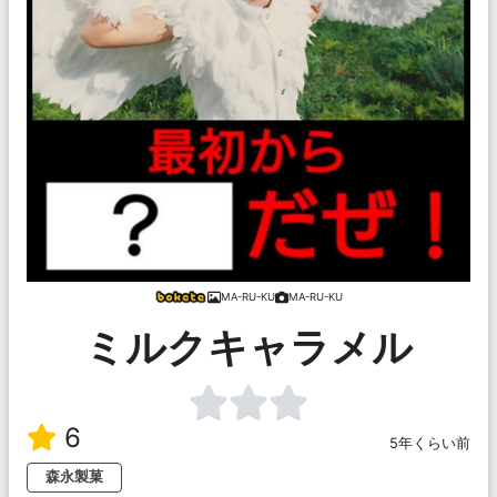
MA-RU-KU
MA-RU-KU
ミルクキャラメル
6
5年くらい前
森永製菓