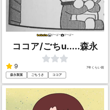
びーばー
びーばー
ココア/ごちu.....森永
9
7年くらい前
森永製菓
ごちうさ
ココア