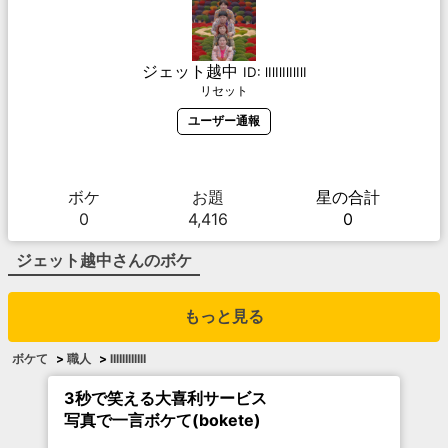
ジェット越中
ID:
lIlIlIlIlIlI
リセット
ユーザー通報
ボケ
お題
星の合計
0
4,416
0
ジェット越中
さんのボケ
もっと見る
ボケて
>
職人
>
lIlIlIlIlIlI
3秒で笑える大喜利サービス
写真で一言ボケて(bokete)