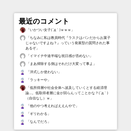
最近のコメント
「
いかつい女子(´д｀)ｗｗｗ
」
「
ちなみに私は教員時代『ラスクはパンだからお菓子
じゃないですよね？』っていう発展型の質問された事
あるぞ
」
「
イマイチ中途半端な祝日感が否めない
」
「
まあ掃除する側はそれだけ大変って事よ
」
「
洋式しか使わない
」
「
ラッキーや
」
「
低所得層や社会全体へ波及していくとする経済理
論…。低取得者層に金が回らんってことかな？(´д｀)
（自信なし）ｗ
」
「
他のやつ考えればええんやで
」
「
ギリわかる
」
「
なんでだろ
」