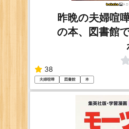
トニ
昨晩の夫婦喧
の本、図書館
38
夫婦喧嘩
図書館
本