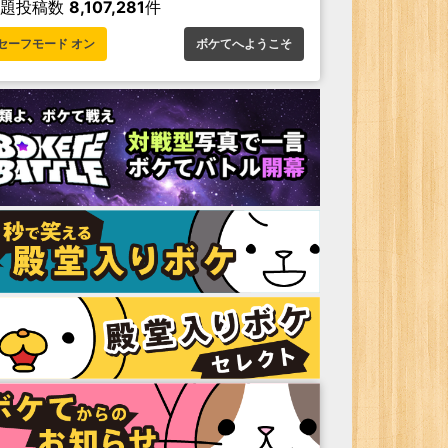
お題投稿数
8,107,281
件
セーフモード オン
ボケてへようこそ