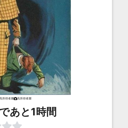
高所得者層
高所得者層
であと1時間