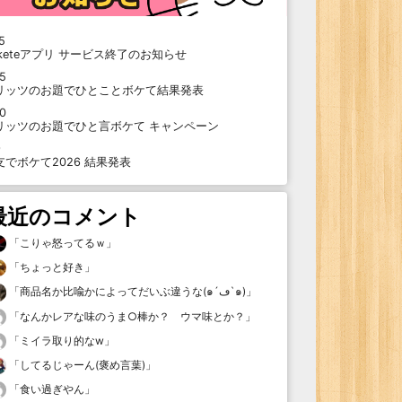
5
oketeアプリ サービス終了のお知らせ
15
リッツのお題でひとことボケて結果発表
10
リッツのお題でひと言ボケて キャンペーン
9
支でボケて2026 結果発表
最近のコメント
「
こりゃ怒ってるｗ
」
「
ちょっと好き
」
「
商品名か比喩かによってだいぶ違うな(๑´ڡ`๑)
」
「
なんかレアな味のうま○棒か？ ウマ味とか？
」
「
ミイラ取り的なw
」
「
してるじゃーん(褒め言葉)
」
「
食い過ぎやん
」