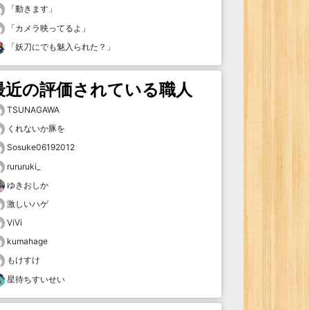
「
動きます
」
「
カメラ映ってるよ
」
「
妖刀にでも魅入られた？
」
最近の評価されている職人
TSUNAGAWA
くれないか豚を
Sosuke06192012
rururuki_
ゆきおしか
激しいハゲ
ViVi
kumahage
もけすけ
星待ちすいせい