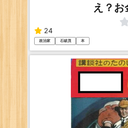
え？お
24
政治家
石破茂
本