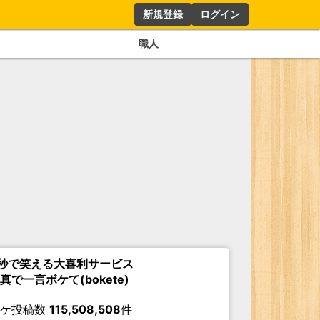
新規登録
ログイン
職人
秒で笑える大喜利サービス
真で一言ボケて(bokete)
ボケ投稿数
115,508,508
件