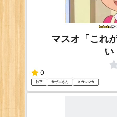
P
マスオ「これ
い
0
波平
サザエさん
メガシンカ