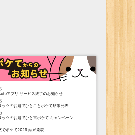
5
oketeアプリ サービス終了のお知らせ
15
リッツのお題でひとことボケて結果発表
10
リッツのお題でひと言ボケて キャンペーン
9
支でボケて2026 結果発表