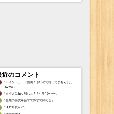
最近のコメント
「
ポイントカード面倒くさいので持ってません(´Д
｀)www
」
「
まずさに振り切れと！？(´Д｀)www
」
「
生麺の蕎麦を茹でて冷水で締める
」
「
江戸時代か⁇
」