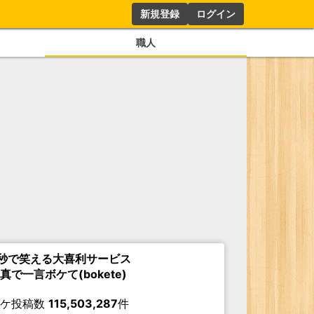
新規登録
ログイン
職人
秒で笑える大喜利サービス
真で一言ボケて(bokete)
ボケ投稿数
115,503,287
件