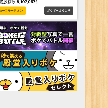
お題投稿数
8,107,057
件
セーフモード オン
ボケてへようこそ