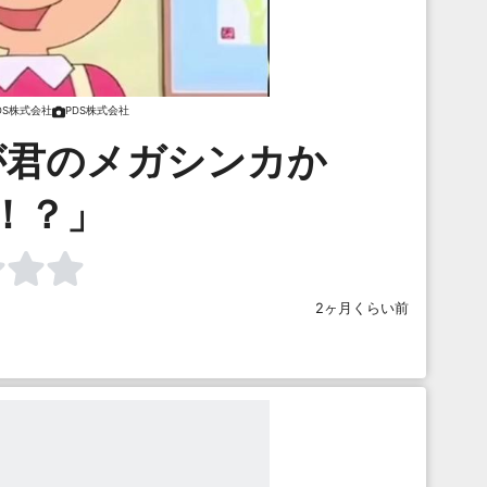
DS株式会社
PDS株式会社
が君のメガシンカか
！？」
2ヶ月くらい前