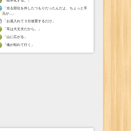
「
標本化する。
」
「
光る部位を外したつもりだったんだよ、ちょっと手
元が…
」
「
お湯入れて３分放置するだけ
」
「
耳は大丈夫だから。
」
「
山に広がる
」
「
魂が枯れて行く
」