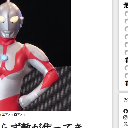
お
アメマ
アメマ
帰らず敵が焦ってき