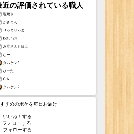
最近の評価されている職人
塩焼き
かざまん
りゃまりゃま
kofun24
お母さんも目玉
むー
タムケン2
ひーた
CIA
タムケン2
すすめのボケを毎日お届け
いいね！する
フォローする
フォローする