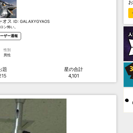
ャオス
ID:
GALAXYGYAOS
ロン怖い。
ーザー通報
性別
男性
お題
星の合計
215
4,101