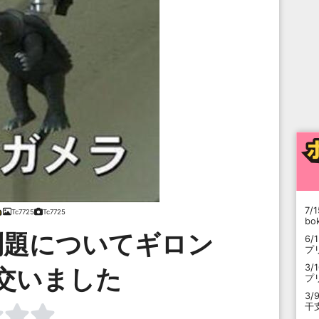
7/1
Tc7725
Tc7725
b
問題についてギロン
6/
プ
3/
交いました
プ
3/
干