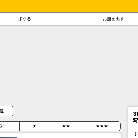
ボケる
お題を出す
題
3
写
ワー
★
★★
★★★