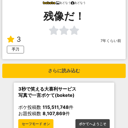
あどなう
あどなう
残像だ！
3
7年くらい前
手刀
さらに読み込む
3秒で笑える大喜利サービス
写真で一言ボケて(bokete)
ボケ投稿数
115,511,748
件
お題投稿数
8,107,869
件
セーフモード オン
ボケてへようこそ