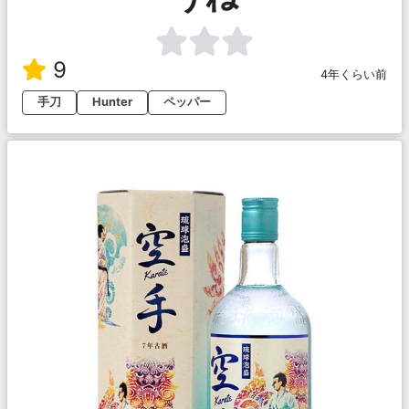
9
4年くらい前
手刀
Hunter
ペッパー