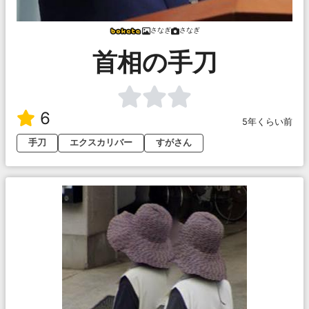
さなぎ
さなぎ
首相の手刀
6
5年くらい前
手刀
エクスカリバー
すがさん