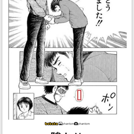
phantom
phantom