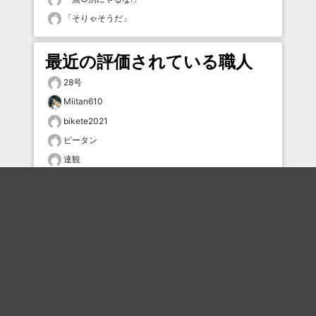
「
そりゃそうだ
」
最近の評価されている職人
28号
Miitan610
bikete2021
ピータン
達観
mmmmm
しょうぶ
mofumofuwolf
hapi1
星待ちすいせい
おすすめのボケを毎日お届け