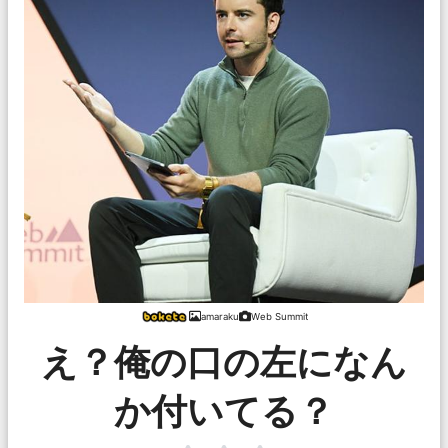
amaraku
Web Summit
え？俺の口の左になん
か付いてる？