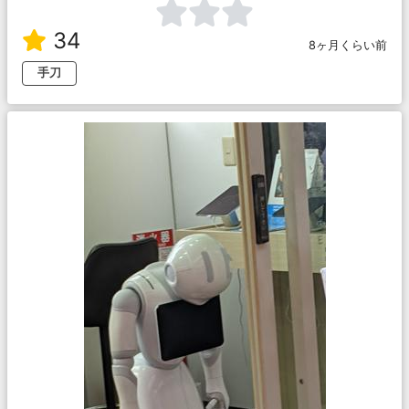
34
8ヶ月くらい前
手刀