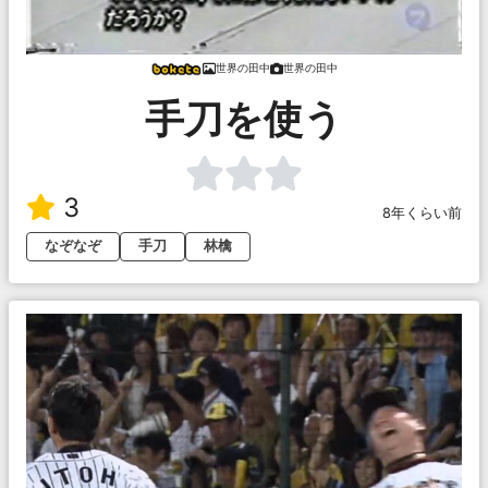
世界の田中
世界の田中
手刀を使う
3
8年くらい前
なぞなぞ
手刀
林檎