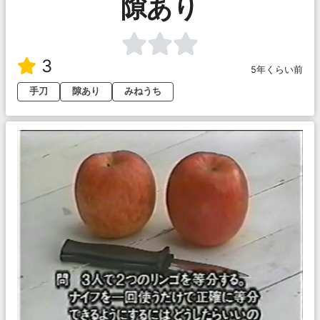
隙あり
3
5年くらい前
手刀
隙あり
みねうち