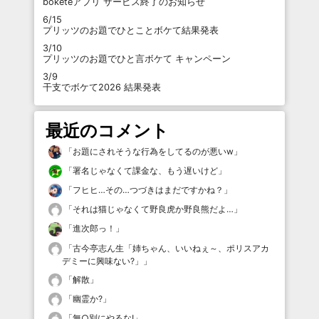
boketeアプリ サービス終了のお知らせ
6/15
プリッツのお題でひとことボケて結果発表
3/10
プリッツのお題でひと言ボケて キャンペーン
3/9
干支でボケて2026 結果発表
最近のコメント
「
お題にされそうな行為をしてるのが悪いw
」
「
署名じゃなくて課金な、もう遅いけど
」
「
フヒヒ…その…つづきはまだですかね？
」
「
それは猫じゃなくて野良虎か野良熊だよ…
」
「
進次郎っ！
」
「
古今亭志ん生「姉ちゃん、いいねぇ～、ポリスアカ
デミーに興味ない?」
」
「
解散
」
「
幽霊か?
」
「
無○別にやるな!
」