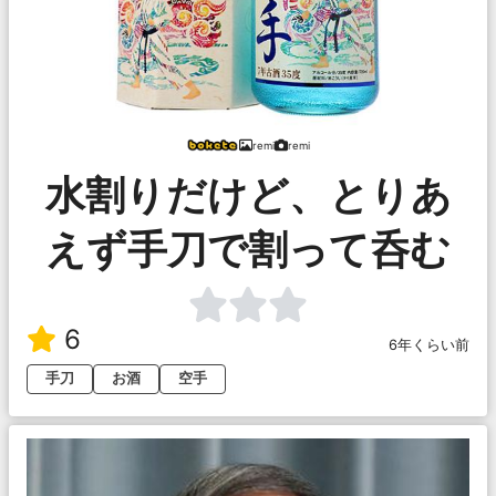
remi
remi
水割りだけど、とりあ
えず手刀で割って呑む
6
6年くらい前
手刀
お酒
空手